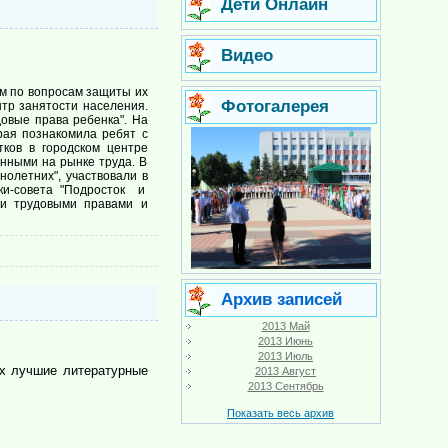
Дети Онлайн
Видео
м по вопросам защиты их
Фотогалерея
тр занятости населения.
довые права ребенка". На
рая познакомила ребят с
тков в городском центре
нными на рынке труда. В
олетних", участвовали в
вки-совета "Подросток и
ими трудовыми правами и
Архив записей
2013 Май
2013 Июнь
2013 Июль
ух лучшие литературные
2013 Август
2013 Сентябрь
Показать весь архив