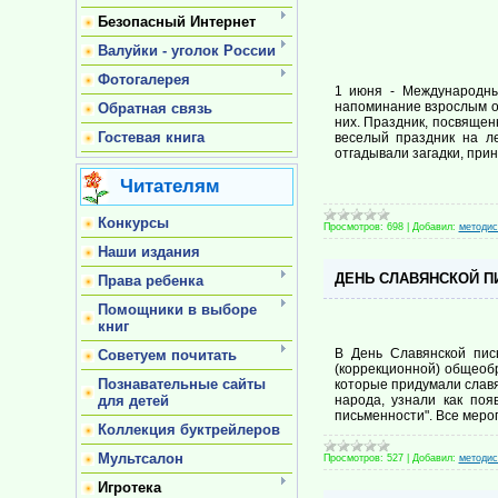
Безопасный Интернет
Валуйки - уголок России
Фотогалерея
1 июня - Международны
напоминание взрослым о 
Обратная связь
них. Праздник, посвящен
Гостевая книга
веселый праздник на ле
отгадывали загадки, прин
Читателям
Конкурсы
Просмотров:
698
|
Добавил:
методис
Наши издания
ДЕНЬ СЛАВЯНСКОЙ П
Права ребенка
Помощники в выборе
книг
В День Славянской пис
Советуем почитать
(коррекционной) общеоб
Познавательные сайты
которые придумали славя
для детей
народа, узнали как по
письменности". Все меро
Коллекция буктрейлеров
Мультсалон
Просмотров:
527
|
Добавил:
методис
Игротека