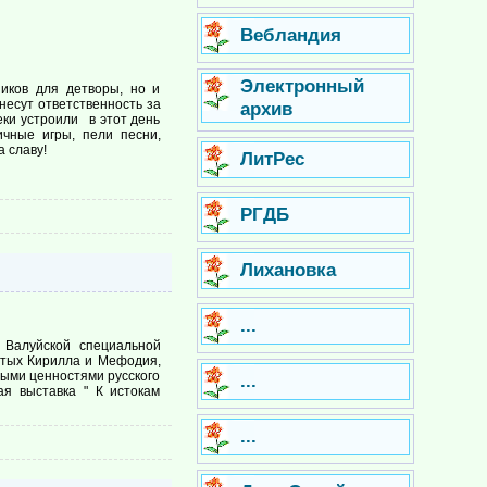
Вебландия
Электронный
иков для детворы, но и
несут ответственность за
архив
еки устроили в этот день
ичные игры, пели песни,
 славу!
ЛитРес
РГДБ
Лихановка
...
 Валуйской специальной
ятых Кирилла и Мефодия,
ными ценностями русского
...
я выставка " К истокам
...