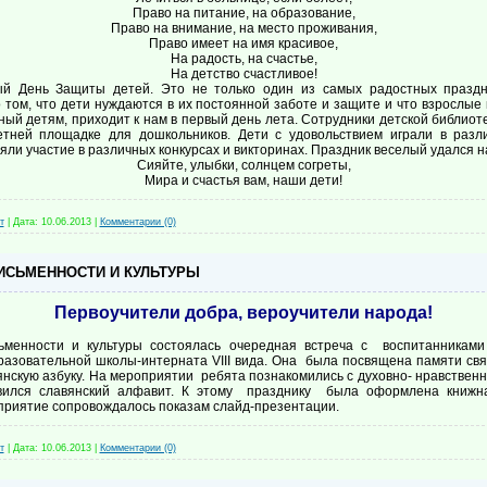
Право на питание, на образование,
Право на внимание, на место проживания,
Право имеет на имя красивое,
На радость, на счастье,
На детство счастливое!
й День Защиты детей. Это не только один из самых радостных праздн
том, что дети нуждаются в их постоянной заботе и защите и что взрослые 
ный детям, приходит к нам в первый день лета. Сотрудники детской библиот
тней площадке для дошкольников. Дети с удовольствием играли в разл
яли участие в различных конкурсах и викторинах. Праздник веселый удался на
Сияйте, улыбки, солнцем согреты,
Мира и счастья вам, наши дети!
т
|
Дата:
10.06.2013
|
Комментарии (0)
ИСЬМЕННОСТИ И КУЛЬТУРЫ
Первоучители добра, вероучители народа!
ьменности и культуры состоялась очередная встреча с воспитанниками
разовательной школы-интерната VIII вида. Она была посвящена памяти св
нскую азбуку. На мероприятии ребята познакомились с духовно- нравствен
явился славянский алфавит. К этому празднику была оформлена книжна
приятие сопровождалось показам слайд-презентации.
т
|
Дата:
10.06.2013
|
Комментарии (0)