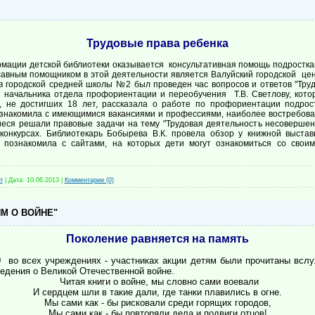
Трудовые права ребенка
мации детской библиотеки оказывается консультативная помощь подростка
лавным помощником в этой деятельности является Валуйский городской цен
в городской средней школы №2 был проведен час вопросов и ответов "Тру
 начальника отдела профориентации и переобучения Т.В. Светлову, кото
 не достигших 18 лет, рассказала о работе по профориентации подрос
ознакомила с имеющимися вакансиями и профессиями, наиболее востребова
еся решали правовые задачи на тему "Трудовая деятельность несовершенн
конкурсах. Библиотекарь Бобырева В.К. провела обзор у книжной выста
, познакомила с сайтами, на которых дети могут ознакомиться со сво
т
|
Дата:
10.06.2013
|
Комментарии (0)
М О ВОЙНЕ"
Поколение равняется на память
0 во всех учреждениях - участниках акции детям были прочитаны всл
едения о Великой Отечественной войне.
Читая книги о войне, мы словно сами воевали
И сердцем шли в такие дали, где танки плавились в огне.
Мы сами как - бы рисковали среди горящих городов,
Мы сами как - бы повторяли дела и подвиги отцов!