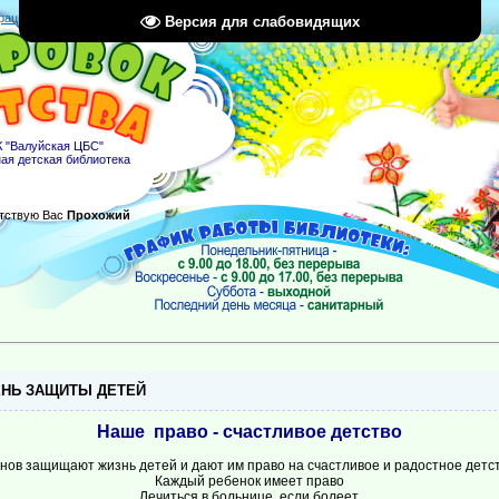
рация
|
Вход
|
RSS
Версия для слабовидящих
 "Валуйская ЦБС"
ая детская библиотека
тствую Вас
Прохожий
НЬ ЗАЩИТЫ ДЕТЕЙ
Наше право - счастливое детство
нов защищают жизнь детей и дают им право на счастливое и радостное детст
Каждый ребенок имеет право
Лечиться в больнице, если болеет,