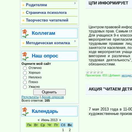
ЦПИ ИНФОРМИРУЕТ
Родителям
Страничка психолога
Творчество читателей
Центром правовой инфор
трудовых прав. Самым г
Коллегам
Для учащихся 9-х классо
мероприятие пригласили
Методическая копилка
трудовыми правами лиц,
занятости населения, п
ходе мероприятия учащи
Наш опрос
викторине и различных 
трудовая деятельность"
Оцените мой сайт
обязанностями.
Отлично
Хорошо
Просмотров:
653
|
Добавил:
методис
Неплохо
Плохо
Ужасно
АКЦИЯ "ЧИТАЕМ ДЕТЯ
Результаты
|
Архив опросов
Всего ответов:
165
7
мая 2013 года в 11-0
Календарь
художественные произв
«
Июнь 2013
»
Пн
Вт
Ср
Чт
Пт
Сб
Вс
1
2