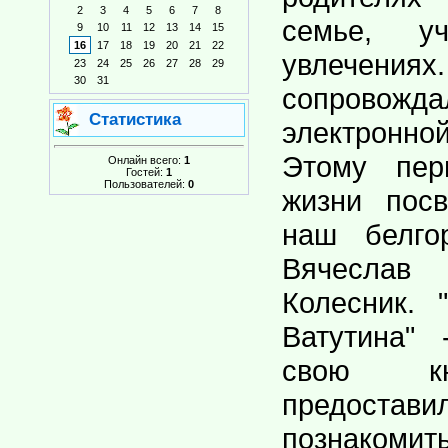
2
3
4
5
6
7
8
семье, у
9
10
11
12
13
14
15
16
17
18
19
20
21
22
увлечениях
23
24
25
26
27
28
29
30
31
сопровож
Статистика
электронн
Этому пер
Онлайн всего:
1
Гостей:
1
Пользователей:
0
жизни пос
наш белго
Вячеслав
Колесник. 
Ватутина"
свою кн
предостави
познакомит