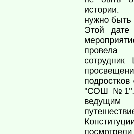
истории.
нужно быть 
Этой дате
меропри
провела 
сотрудник 
просвещ
подростков
"СОШ №1".
ведущи
путешест
Конституц
посмотре