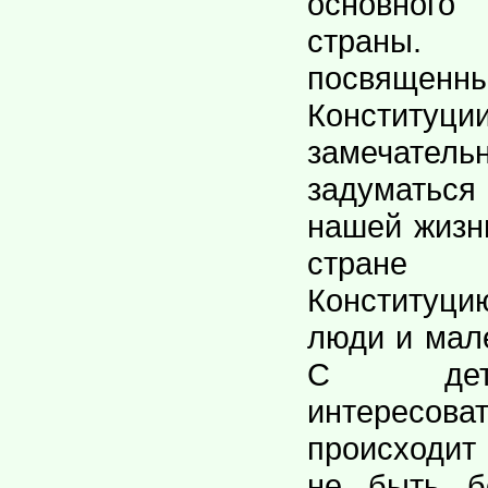
основног
страны
посвя
Консти
замечат
задуматься
нашей жизн
стране 
Конститу
люди и мал
С дет
интересов
происходит
не быть б