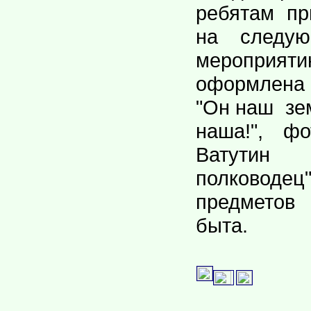
ребятам пр
на следую
меропр
оформлена 
"Он наш зем
наша!", фо
Ватути
полководец
предметов
быта.