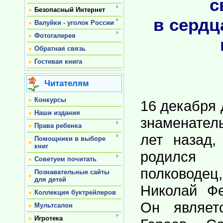
с
Безопасный Интернет
в сердц
Валуйки - уголок России
Фотогалерея
Обратная связь
Гостевая книга
Читателям
Конкурсы
16 декабря 
Наши издания
знаменате
Права ребенка
лет назад
Помощники в выборе
книг
родился
Советуем почитать
полководе
Познавательные сайты
для детей
Николай Фе
Коллекция буктрейлеров
Он являет
Мультсалон
Игротека