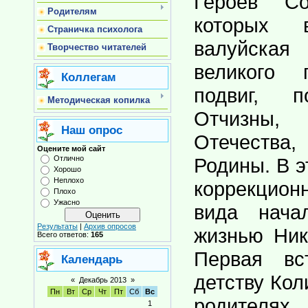
Героев Со
Родителям
которых 
Страничка психолога
валуйска
Творчество читателей
великого 
Коллегам
подвиг, 
Методическая копилка
Отчизны,
Наш опрос
Отечества
Оцените мой сайт
Отлично
Родины. В э
Хорошо
Неплохо
коррекцио
Плохо
Ужасно
вида нача
Результаты
|
Архив опросов
жизнью Ник
Всего ответов:
165
Первая вс
Календарь
детству Кол
«
Декабрь 2013
»
Пн
Вт
Ср
Чт
Пт
Сб
Вс
родителях
1