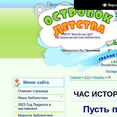
Главная
|
Регистрация
|
Вход
|
RSS
Верс
"МКУК "Валуйская ЦБС"
Центральная детская библиотека
Приветствую Вас
Прохожий
Главная
»
2013
»
Декабрь
»
16
Меню сайта
Главная страница
ЧАС ИСТО
Наша библиотека
2023 Год Педагога и
Пусть 
наставника
Новости библиотеки