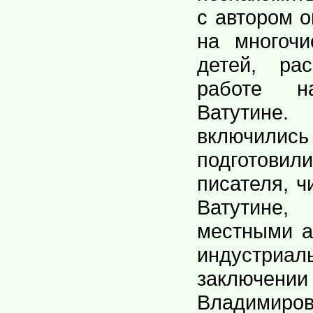
с автором о
на многоч
детей, ра
работе 
Ватутине.
включил
подготовил
писателя, ч
Ватутин
местными а
индустриал
заключе
Владимир