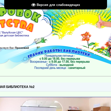
рация
|
Вход
|
RSS
Версия для слабовидящих
 "Валуйская ЦБС"
ая детская библиотека
тствую Вас
Прохожий
АЯ БИБЛИОТЕКА №2