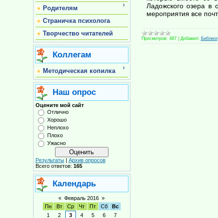
Ладожского озера в 
Родителям
мероприятия все поч
Страничка психолога
Творчество читателей
Просмотров:
487
|
Добавил:
Библио
Коллегам
Методическая копилка
Наш опрос
Оцените мой сайт
Отлично
Хорошо
Неплохо
Плохо
Ужасно
Результаты
|
Архив опросов
Всего ответов:
165
Календарь
«
Февраль 2016
»
Пн
Вт
Ср
Чт
Пт
Сб
Вс
1
2
3
4
5
6
7