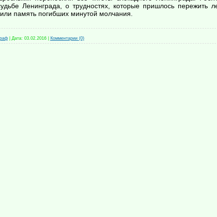
судьбе Ленинграда, о трудностях, которые пришлось пережить л
тили память погибших минутой молчания.
граф
|
Дата:
03.02.2016
|
Комментарии (0)