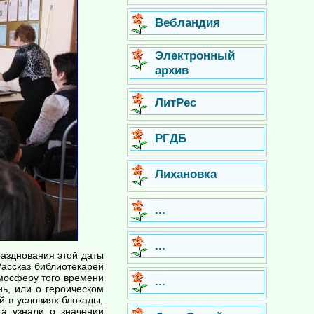
Вебландия
Электронный
архив
ЛитРес
РГДБ
Лихановка
...
...
разднования этой даты
Рассказ библиотекарей
тмосферу того времени
...
ь, или о героическом
й в условиях блокады,
та узнали о значении