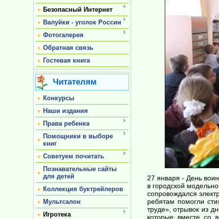
Безопасный Интернет
Валуйки - уголок России
Фотогалерея
Обратная связь
Гостевая книга
Читателям
Конкурсы
Наши издания
Права ребенка
Помощники в выборе
книг
Советуем почитать
Познавательные сайты
для детей
27 января - День вои
в городской модельно
Коллекция буктрейлеров
сопровождался электр
ребятам помогли сти
Мультсалон
труде», отрывок из д
Игротека
которые вместе со в