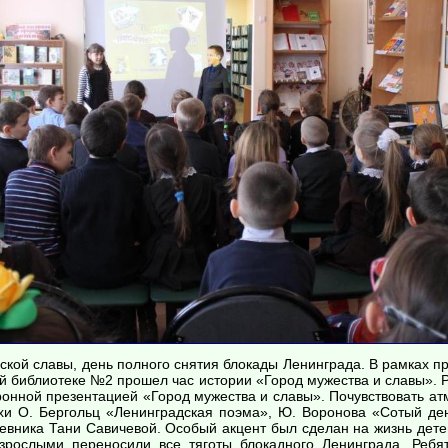
нской славы, день полного снятия блокады Ленинграда. В рамках п
й библиотеке №2 прошел час истории «Город мужества и славы». 
онной презентацией «Город мужества и славы». Почувствовать а
хи О. Бергольц «Ленинградская поэма», Ю. Воронова «Сотый ден
невника Тани Савичевой. Особый акцент был сделан на жизнь дете
зрослыми переносили все тяготы блокадного Ленинграда. Ребя