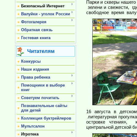
Парки и скверы нашего
Безопасный Интернет
зелени и свежести, гд
свободное время валуй
Валуйки - уголок России
Фотогалерея
Обратная связь
Гостевая книга
Читателям
Конкурсы
Наши издания
Права ребенка
Помощники в выборе
книг
Советуем почитать
Познавательные сайты
для детей
16 августа в детско
литературная прогулка
Коллекция буктрейлеров
островке чтения», к
Мультсалон
центральной детской б
Игротека