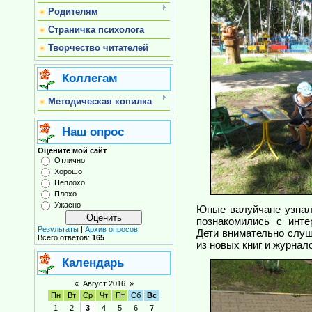
Родителям
Страничка психолога
Творчество читателей
Коллегам
Методическая копилка
Наш опрос
Оцените мой сайт
Отлично
Хорошо
Неплохо
Плохо
Ужасно
Юные валуйчане узнал
познакомились с инт
Результаты
|
Архив опросов
Дети внимательно слу
Всего ответов:
165
из новых книг и журнал
Календарь
«
Август 2016
»
Пн
Вт
Ср
Чт
Пт
Сб
Вс
1
2
3
4
5
6
7