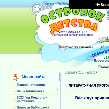
Главная
|
Регистрация
|
Вход
|
RSS
Верс
"МКУК "Валуйская ЦБС"
Центральная детская библиотека
Приветствую Вас
Прохожий
Главная
»
2016
»
Август
»
16
Меню сайта
Главная страница
ЛИТЕРАТУРНАЯ ПРОГУ
Наша библиотека
Вас ждут прикл
2023 Год Педагога и
наставника
Новости библиотеки