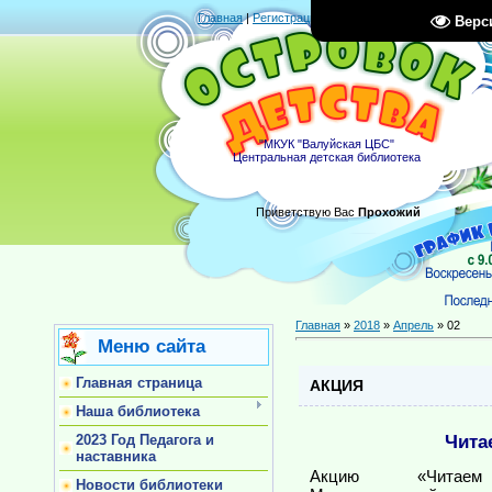
Главная
|
Регистрация
|
Вход
|
RSS
Верс
"МКУК "Валуйская ЦБС"
Центральная детская библиотека
Приветствую Вас
Прохожий
Главная
»
2018
»
Апрель
»
02
Меню сайта
Главная страница
АКЦИЯ
Наша библиотека
Чита
2023 Год Педагога и
наставника
Акцию «Чита
Новости библиотеки