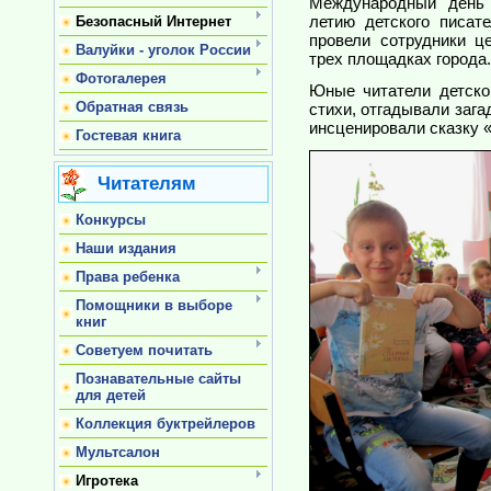
Международный день 
летию детского писат
Безопасный Интернет
провели сотрудники ц
Валуйки - уголок России
трех площадках города.
Фотогалерея
Юные читатели детск
Обратная связь
стихи, отгадывали зага
инсценировали сказку «
Гостевая книга
Читателям
Конкурсы
Наши издания
Права ребенка
Помощники в выборе
книг
Советуем почитать
Познавательные сайты
для детей
Коллекция буктрейлеров
Мультсалон
Игротека