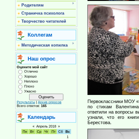
Родителям
Страничка психолога
Творчество читателей
Коллегам
Методическая копилка
Наш опрос
Оцените мой сайт
Отлично
Хорошо
Неплохо
Плохо
Ужасно
Первоклассники МОУ 
Результаты
|
Архив опросов
Всего ответов:
165
по стихам Валентина
ответили на вопросы в
Календарь
узнали, что его кни
Берестова.
«
Апрель 2018
»
Пн
Вт
Ср
Чт
Пт
Сб
Вс
1