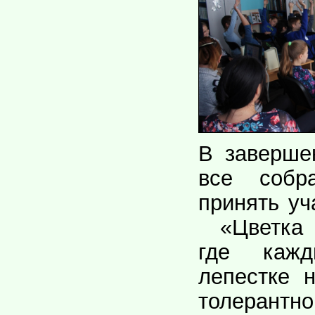
В заверше
все собр
принять уч
«Цветка т
где каж
лепестке 
толерантно