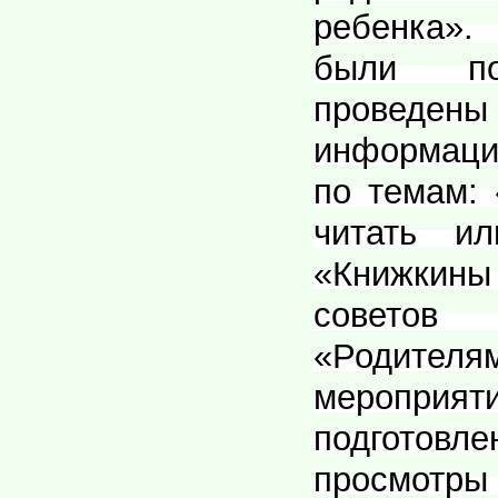
ребенка».
были по
проведены
информаци
по темам: 
читать ил
«Книжкин
советов
«Родител
меропр
подготов
просмотр