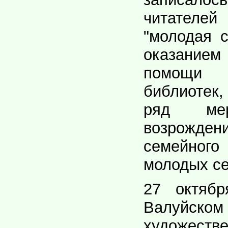
читател
"молодая 
оказание
помощи 
библиотек
ряд мер
возрожд
семейно
молодых с
27 октяб
Валуйск
художес