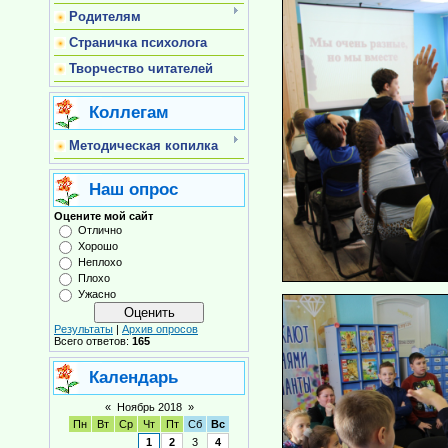
Родителям
Страничка психолога
Творчество читателей
Коллегам
Методическая копилка
Наш опрос
Оцените мой сайт
Отлично
Хорошо
Неплохо
Плохо
Ужасно
Результаты
|
Архив опросов
Всего ответов:
165
Календарь
«
Ноябрь 2018
»
Пн
Вт
Ср
Чт
Пт
Сб
Вс
1
2
3
4