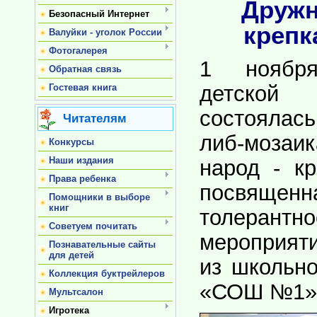
Дружн
Безопасный Интернет
крепк
Валуйки - уголок России
Фотогалерея
1 ноября
Обратная связь
детской
Гостевая книга
состоялас
Читателям
либ-моз
Конкурсы
Наши издания
народ - к
Права ребенка
посвя
Помощники в выборе
книг
толерантно
Советуем почитать
мероприят
Познавательные сайты
для детей
из школьн
Коллекция буктрейлеров
«СОШ №1»
Мультсалон
Игротека