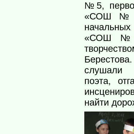
№5, перво
«СОШ №1
начальны
«СОШ №
творче
Берестова
слушали 
поэта, отг
инсцениро
найти доро