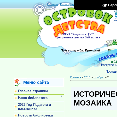
Главная
|
Регистрация
|
Вход
|
RSS
Верс
"МКУК "Валуйская ЦБС"
Центральная детская библиотека
Приветствую Вас
Прохожий
Главная
»
2018
»
Ноябрь
»
01
Меню сайта
Главная страница
ИСТОРИЧЕ
Наша библиотека
МОЗАИКА
2023 Год Педагога и
наставника
Новости библиотеки