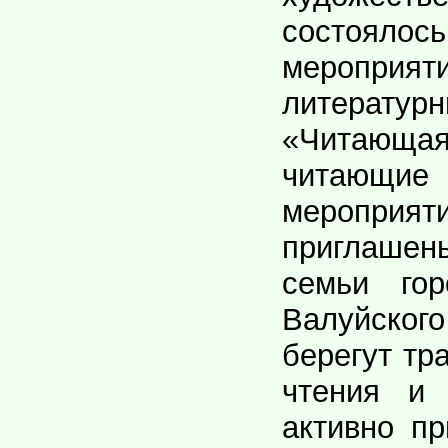
состоялос
мероприя
литерату
«Читаю
читающи
меропр
приглаш
семьи го
Валуйского
берегут тр
чтения и 
активно п