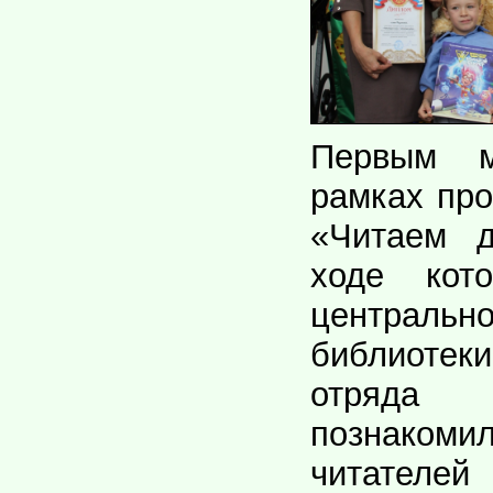
Первым м
рамках про
«Читаем д
ходе кото
централ
библиоте
отряда
познак
читателей