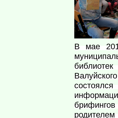
В мае 20
муниципа
библиот
Валуйск
состоялс
информаци
брифинг
родител