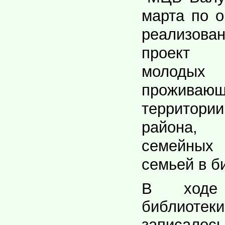
марта по о
реализова
проект 
молод
прожи
территор
района,
семейных
семьей в б
В ходе
библиотеки
записал