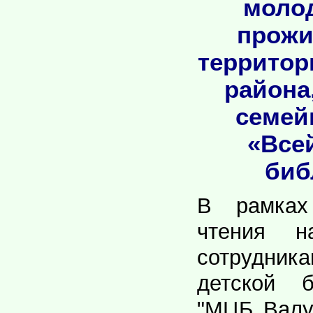
моло
прожи
территор
района
семей
«Все
биб
В рамках
чтения н
сотрудник
детской 
"МЦБ Валу