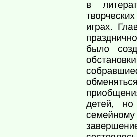
в литерат
творчески
играх. Гла
празднич
было созд
обстановк
собравш
обменя
приобще
детей, но
семейном
завершен
состояло