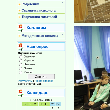
Родителям
Страничка психолога
Творчество читателей
Коллегам
Методическая копилка
Наш опрос
Оцените мой сайт
Отлично
Хорошо
Неплохо
Плохо
Ужасно
Результаты
|
Архив опросов
Всего ответов:
165
Календарь
«
Декабрь 2018
»
Пн
Вт
Ср
Чт
Пт
Сб
Вс
1
2