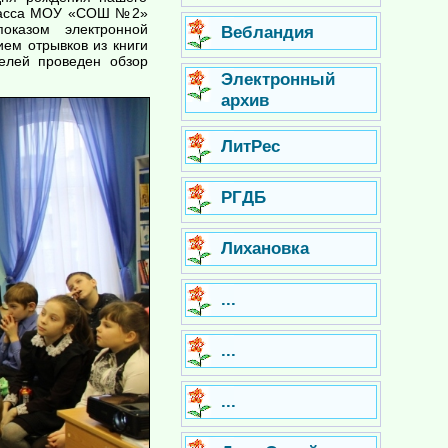
 класса МОУ «СОШ №2»
показом электронной
Вебландия
ем отрывков из книги
телей проведен обзор
Электронный
архив
ЛитРес
РГДБ
Лихановка
...
...
...