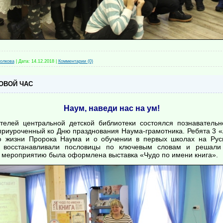
олкова
|
Дата:
14.12.2018
|
Комментарии (0)
ОВОЙ ЧАС
Наум, наведи нас на ум!
телей центральной детской библиотеки состоялся познавательн
 приуроченный ко Дню празднования Наума-грамотника. Ребята 3
 жизни Пророка Наума и о обучении в первых школах на Рус
и, восстанавливали пословицы по ключевым словам и решали
К мероприятию была оформлена выставка «Чудо по имени книга».