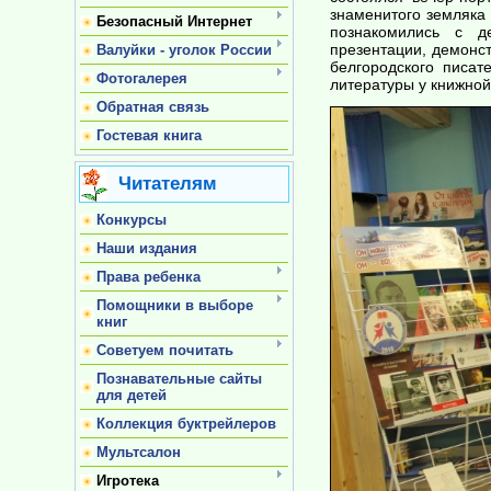
знаменитого земляка
Безопасный Интернет
познакомились с де
презентации, демонс
Валуйки - уголок России
белгородского писат
Фотогалерея
литературы у книжной 
Обратная связь
Гостевая книга
Читателям
Конкурсы
Наши издания
Права ребенка
Помощники в выборе
книг
Советуем почитать
Познавательные сайты
для детей
Коллекция буктрейлеров
Мультсалон
Игротека