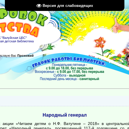
рация
|
Вход
|
RSS
Версия для слабовидящих
 "Валуйская ЦБС"
ая детская библиотека
тствую Вас
Прохожий
Народный генерал
 акции «Читаем детям о Н.Ф. Ватутине – 2018» в центрально
ртрет «Народный генерал», посвященный 117-й годовщине со 