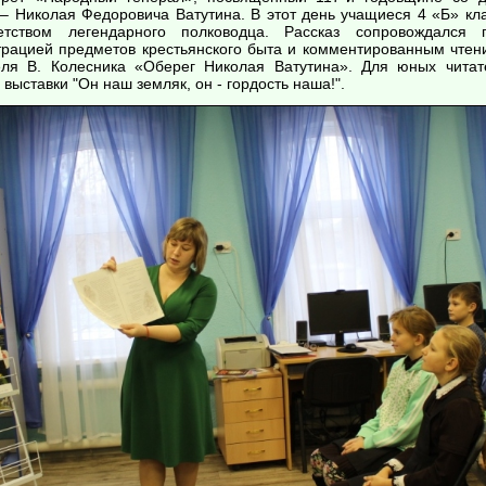
 – Николая Федоровича Ватутина. В этот день учащиеся 4 «Б»
тством легендарного полководца. Рассказ сопровождался 
трацией предметов крестьянского быта и комментированным чтени
еля В. Колесника «Оберег Николая Ватутина». Для юных чита
выставки "Он наш земляк, он - гордость наша!".