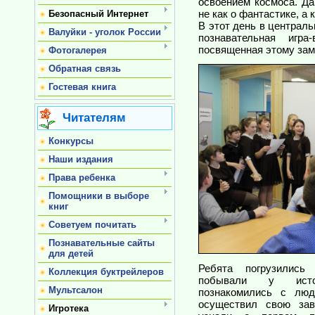
освоением космоса. Да
не как о фантастике, а
Безопасный Интернет
В этот день в централ
Валуйки - уголок России
познавательная игра
посвященная этому зам
Фотогалерея
Обратная связь
Гостевая книга
Читателям
Конкурсы
Наши издания
Права ребенка
Помощники в выборе
книг
Советуем почитать
Познавательные сайты
для детей
Ребята погрузились
Коллекция буктрейлеров
побывали у исток
Мультсалон
познакомились с люд
осуществил свою зав
Игротека