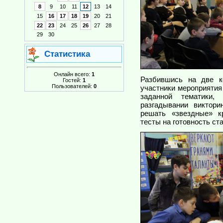
8
9
10
11
12
13
14
15
16
17
18
19
20
21
22
23
24
25
26
27
28
29
30
Статистика
Онлайн всего:
1
Разбившись на две к
Гостей:
1
Пользователей:
0
участники мероприятия
заданной тематики, 
разгадывании виктор
решать «звездные» к
тесты на готовность ст