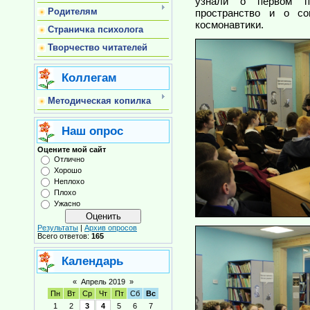
узнали о первом п
Родителям
пространство и о со
космонавтики.
Страничка психолога
Творчество читателей
Коллегам
Методическая копилка
Наш опрос
Оцените мой сайт
Отлично
Хорошо
Неплохо
Плохо
Ужасно
Результаты
|
Архив опросов
Всего ответов:
165
Календарь
«
Апрель 2019
»
Пн
Вт
Ср
Чт
Пт
Сб
Вс
1
2
3
4
5
6
7