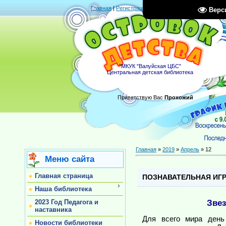
Главная
|
Регистрация
|
Вход
|
RSS
Верс
"МКУК "Валуйская ЦБС"
Центральная детская библиотека
Приветствую Вас
Прохожий
Главная
»
2019
»
Апрель
»
12
Меню сайта
Главная страница
ПОЗНАВАТЕЛЬНАЯ ИГ
Наша библиотека
Звез
2023 Год Педагога и
наставника
Для всего мира день
Новости библиотеки