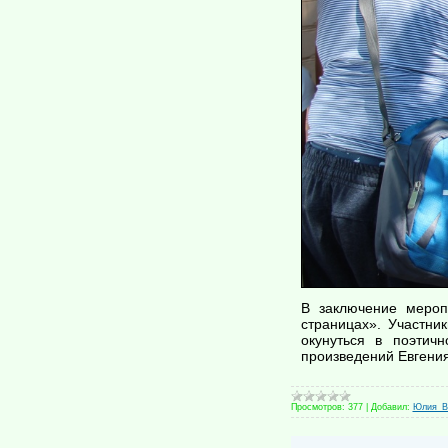
В заключение мероп
страницах». Участни
окунуться в поэтич
произведений Евгени
Просмотров:
377
|
Добавил:
Юлия_В