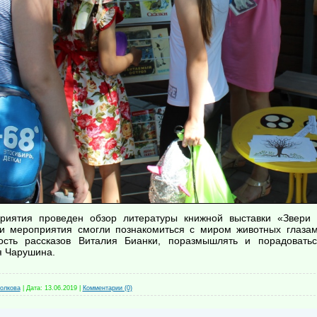
риятия проведен обзор литературы книжной выставки «Звери
ки мероприятия смогли познакомиться с миром животных глаза
ность рассказов Виталия Бианки, поразмышлять и порадовать
я Чарушина.
олкова
|
Дата:
13.06.2019
|
Комментарии (0)