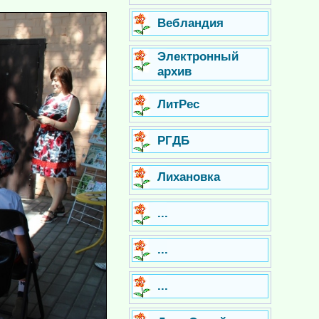
Вебландия
Электронный
архив
ЛитРес
РГДБ
Лихановка
...
...
...