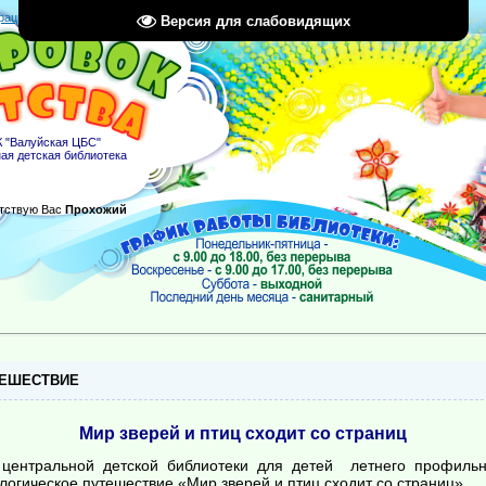
рация
|
Вход
|
RSS
Версия для слабовидящих
 "Валуйская ЦБС"
ая детская библиотека
тствую Вас
Прохожий
ТЕШЕСТВИЕ
Мир зверей и птиц сходит со страниц
 центральной детской библиотеки для детей летнего профильн
логическое путешествие «Мир зверей и птиц сходит со страниц».