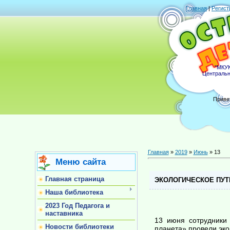
Главная
|
Регист
"МКУК
Центральн
Приве
Главная
»
2019
»
Июнь
»
13
Меню сайта
Главная страница
ЭКОЛОГИЧЕСКОЕ ПУ
Наша библиотека
2023 Год Педагога и
наставника
13 июня сотрудники
Новости библиотеки
планета» провели эко