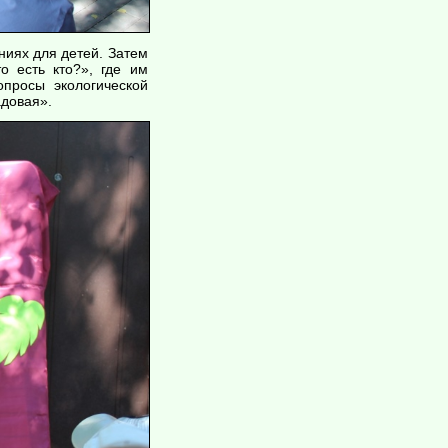
ниях для детей. Затем
о есть кто?», где им
просы экологической
адовая».