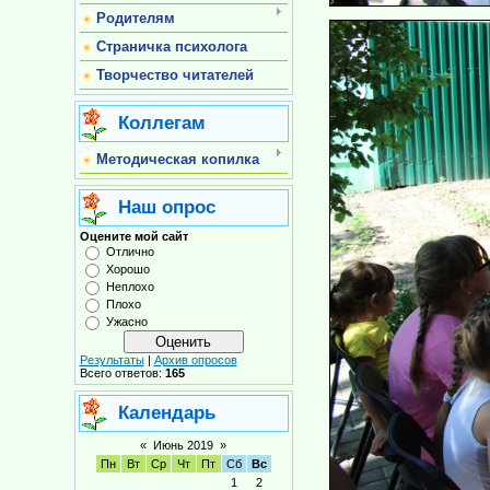
Родителям
Страничка психолога
Творчество читателей
Коллегам
Методическая копилка
Наш опрос
Оцените мой сайт
Отлично
Хорошо
Неплохо
Плохо
Ужасно
Результаты
|
Архив опросов
Всего ответов:
165
Календарь
«
Июнь 2019
»
Пн
Вт
Ср
Чт
Пт
Сб
Вс
1
2