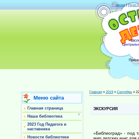
Главная
|
Регист
"МКУК
Центральн
Приве
Главная
»
2019
»
Сентябрь
»
2
Меню сайта
Главная страница
ЭКСКУРСИЯ
Наша библиотека
2023 Год Педагога и
наставника
«Библиоград» - под 
Новости библиотеки
мир детских книг для