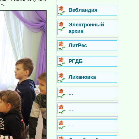
».
Вебландия
Электронный
архив
ЛитРес
РГДБ
Лихановка
...
...
...