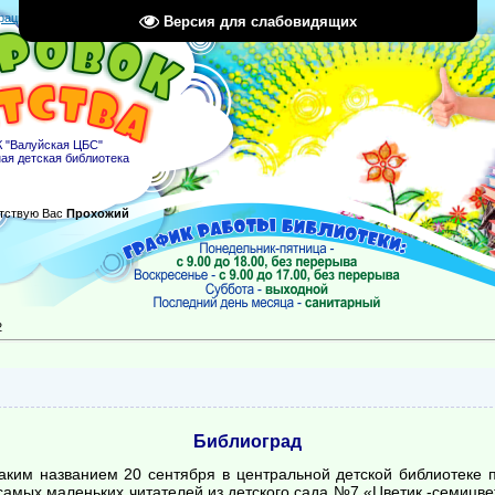
рация
|
Вход
|
RSS
Версия для слабовидящих
 "Валуйская ЦБС"
ая детская библиотека
тствую Вас
Прохожий
2
Библиоград
таким названием 20 сентября в центральной детской библиотеке 
 самых маленьких читателей из детского сада №7 «Цветик -семицве