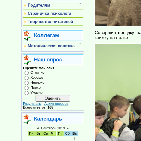
Родителям
Страничка психолога
Творчество читателей
Совершив поездку на
Коллегам
книжку на полке.
Методическая копилка
Наш опрос
Оцените мой сайт
Отлично
Хорошо
Неплохо
Плохо
Ужасно
Результаты
|
Архив опросов
Всего ответов:
165
Календарь
«
Сентябрь 2019
»
Пн
Вт
Ср
Чт
Пт
Сб
Вс
1