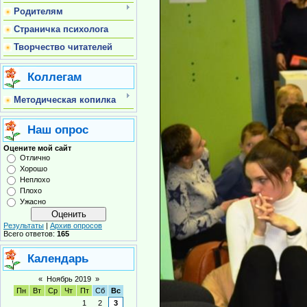
Родителям
Страничка психолога
Творчество читателей
Коллегам
Методическая копилка
Наш опрос
Оцените мой сайт
Отлично
Хорошо
Неплохо
Плохо
Ужасно
Результаты
|
Архив опросов
Всего ответов:
165
Календарь
«
Ноябрь 2019
»
Пн
Вт
Ср
Чт
Пт
Сб
Вс
1
2
3