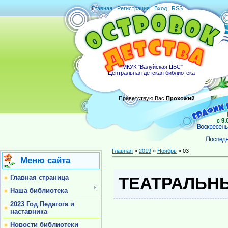
Главная
|
Регистрация
|
Вход
|
RSS
"МКУК "Валуйская ЦБС"
Центральная детская библиотека
Приветствую Вас
Прохожий
Главная
»
2019
»
Ноябрь
»
03
Меню сайта
Главная страница
ТЕАТРАЛЬН
Наша библиотека
2023 Год Педагога и
наставника
Новости библиотеки