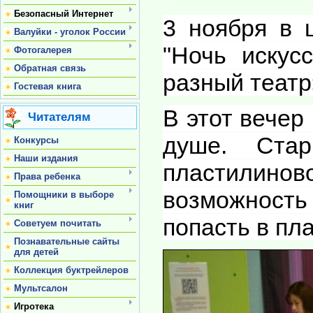
Безопасный Интернет
3 ноября в 
Валуйки - уголок России
"Ночь искус
Фотогалерея
Обратная связь
разный театр
Гостевая книга
В этот вечер
Читателям
душе. Стар
Конкурсы
Наши издания
пластилинов
Права ребенка
возможност
Помощники в выборе
книг
попасть в пл
Советуем почитать
Познавательные сайты
для детей
Коллекция буктрейлеров
Мультсалон
Игротека