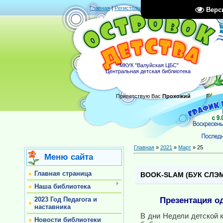
Главная
|
Регистрация
|
Вход
|
RSS
Верс
"МКУК "Валуйская ЦБС"
Центральная детская библиотека
Приветствую Вас
Прохожий
Главная
»
2021
»
Март
»
25
Меню сайта
Главная страница
BOOK-SLAM (БУК СЛЭ
Наша библиотека
Презентация о
2023 Год Педагога и
наставника
В дни Недели детской 
Новости библиотеки