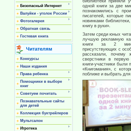
библиотеки приняли 
одной книги за две м
Безопасный Интернет
познакомились с про
Валуйки - уголок России
писателей, которые п
новинками библиотеки,
Фотогалерея
книгу в руки».
Обратная связь
Затем среди юных чита
Гостевая книга
лучшую рекламную ка
книги за 2 мину
Читателям
присутствующих с особ
рассказали, почему
Конкурсы
сверстники в первую
книги-участники были 
Наши издания
«Книгомания», с кото
поближе и выбрать для
Права ребенка
Помощники в выборе
книг
Советуем почитать
Познавательные сайты
для детей
Коллекция буктрейлеров
Мультсалон
Игротека