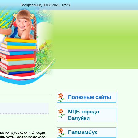
Воскресенье, 09.08.2026, 12:28
Полезные сайты
МЦБ города
Валуйки
Папмамбук
землю русскую» В ходе
чности новгородского