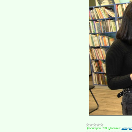
Просмотров:
239
|
Добавил:
методис