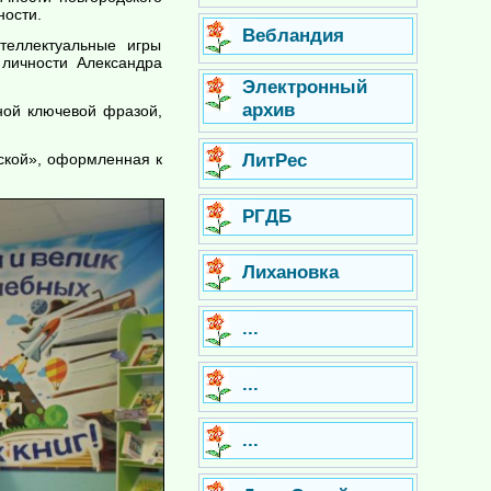
ности.
Вебландия
теллектуальные игры
 личности Александра
Электронный
архив
ной ключевой фразой,
ЛитРес
ской», оформленная к
РГДБ
Лихановка
...
...
...