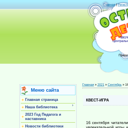
Главная
|
Регист
"МКУК
Центральн
Приве
Главная
»
2021
»
Сентябрь
»
1
Меню сайта
Главная страница
КВЕСТ-ИГРА
Наша библиотека
2023 Год Педагога и
наставника
16 сентября читатели
Новости библиотеки
увлекательной игры 