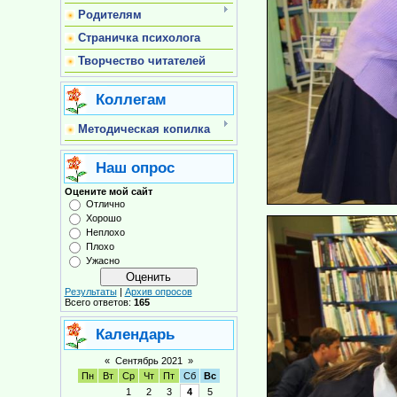
Родителям
Страничка психолога
Творчество читателей
Коллегам
Методическая копилка
Наш опрос
Оцените мой сайт
Отлично
Хорошо
Неплохо
Плохо
Ужасно
Результаты
|
Архив опросов
Всего ответов:
165
Календарь
«
Сентябрь 2021
»
Пн
Вт
Ср
Чт
Пт
Сб
Вс
1
2
3
4
5