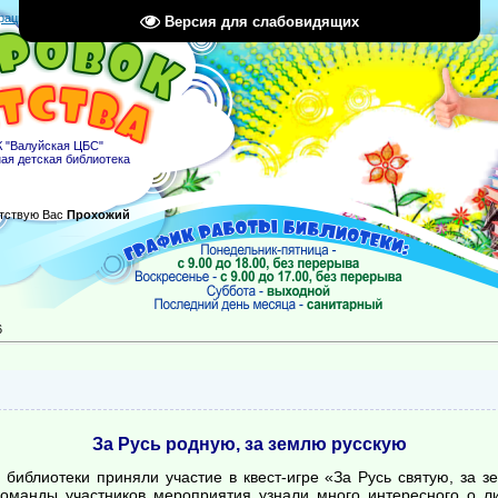
рация
|
Вход
|
RSS
Версия для слабовидящих
 "Валуйская ЦБС"
ая детская библиотека
тствую Вас
Прохожий
6
За Русь родную, за землю русскую
 библиотеки приняли участие в квест-игре «За Русь святую, за 
команды участников мероприятия узнали много интересного о ли