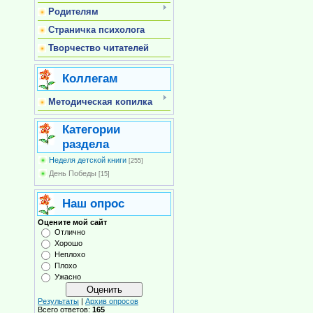
Родителям
Страничка психолога
Творчество читателей
Коллегам
Методическая копилка
Категории
раздела
Неделя детской книги
[255]
День Победы
[15]
Наш опрос
Оцените мой сайт
Отлично
Хорошо
Неплохо
Плохо
Ужасно
Результаты
|
Архив опросов
Всего ответов:
165