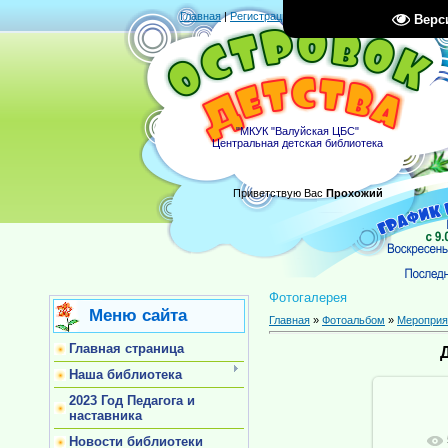
Главная
|
Регистрация
|
Вход
|
RSS
Верс
"МКУК "Валуйская ЦБС"
Центральная детская библиотека
Приветствую Вас
Прохожий
Фотогалерея
Меню сайта
Главная
»
Фотоальбом
»
Мероприя
Главная страница
Наша библиотека
2023 Год Педагога и
наставника
Новости библиотеки
В ре