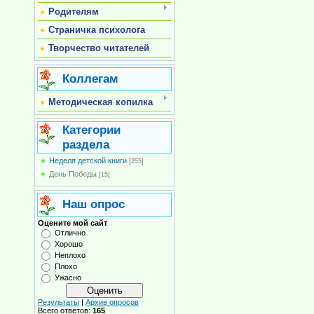
Родителям
Страничка психолога
Творчество читателей
Коллегам
Методическая копилка
Категории
раздела
Неделя детской книги
[255]
День Победы
[15]
Наш опрос
Оцените мой сайт
Отлично
Хорошо
Неплохо
Плохо
Ужасно
Результаты
|
Архив опросов
Всего ответов:
165