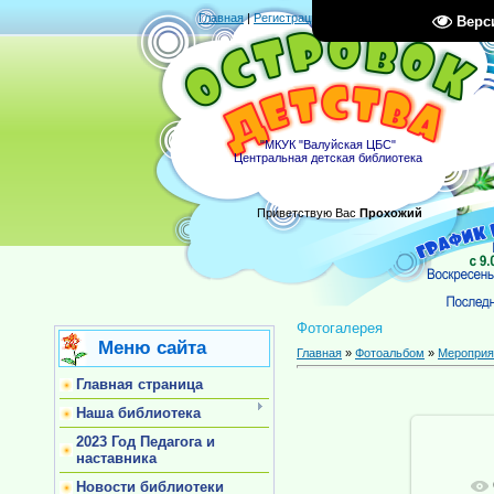
Главная
|
Регистрация
|
Вход
|
RSS
Верс
"МКУК "Валуйская ЦБС"
Центральная детская библиотека
Приветствую Вас
Прохожий
Фотогалерея
Меню сайта
Главная
»
Фотоальбом
»
Мероприя
Главная страница
Наша библиотека
2023 Год Педагога и
наставника
Новости библиотеки
В ре