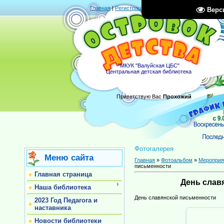
Главная
|
Регистрация
|
Вход
|
RSS
Верс
"МКУК "Валуйская ЦБС"
Центральная детская библиотека
Приветствую Вас
Прохожий
Фотогалерея
Меню сайта
Главная
»
Фотоальбом
»
Мероприя
письменности
Главная страница
День слав
Наша библиотека
День славянской письменности
2023 Год Педагога и
наставника
Новости библиотеки