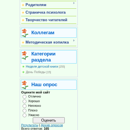
Родителям
Страничка психолога
Творчество читателей
Коллегам
Методическая копилка
Категории
раздела
Неделя детской книги
[255]
День Победы
[15]
Наш опрос
Оцените мой сайт
Отлично
Хорошо
Неплохо
Плохо
Ужасно
Результаты
|
Архив опросов
Всего ответов:
165