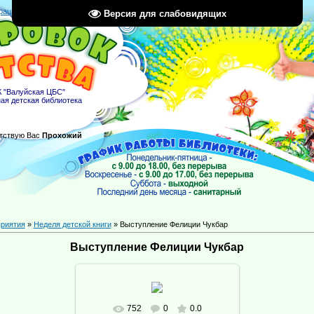
рация
|
Вход
|
RSS
Версия для слабовидящих
 "Валуйская ЦБС"
ая детская библиотека
тствую Вас
Прохожий
риятия
»
Неделя детской книги
» Выступление Фелиции Чукбар
Выступление Фелиции Чукбар
752
0
0.0
В реальном размере
1024x683
/