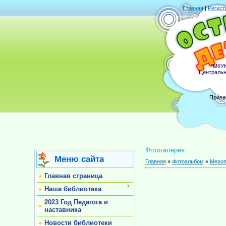
Главная
|
Регист
"МКУК
Центральн
Приве
Фотогалерея
Меню сайта
Главная
»
Фотоальбом
»
Мероп
Главная страница
Наша библиотека
2023 Год Педагога и
наставника
Новости библиотеки