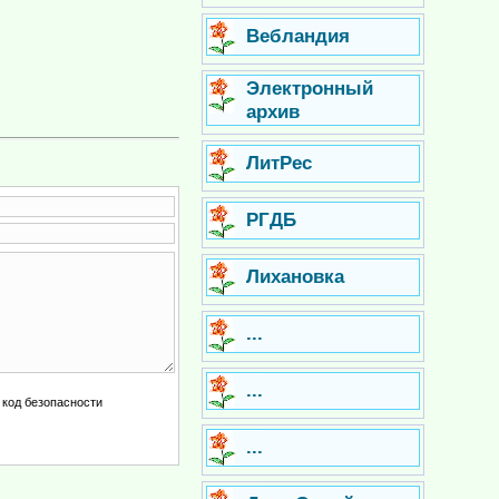
Вебландия
Электронный
архив
ЛитРес
РГДБ
Лихановка
...
...
...