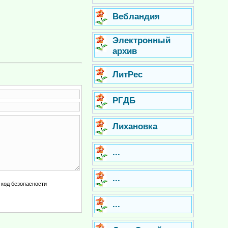
Вебландия
Электронный
архив
ЛитРес
РГДБ
Лихановка
...
...
...