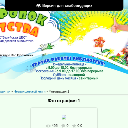
рация
|
Вход
|
RSS
Версия для слабовидящих
 "Валуйская ЦБС"
ая детская библиотека
тствую Вас
Прохожий
риятия
»
Неделя детской книги
» Фотография 1
Фотография 1
495
0
0.0
В реальном размере
682x1024
/