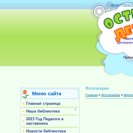
Главная
|
Регист
"МКУК
Центральн
Приве
Фотогалерея
Меню сайта
Главная
»
Фотоальбом
»
Мероп
Главная страница
Наша библиотека
2023 Год Педагога и
наставника
Новости библиотеки