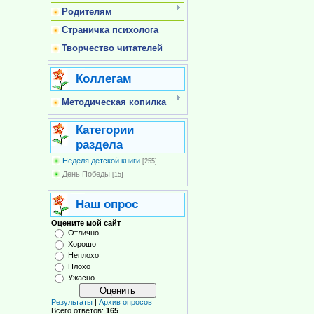
Родителям
Страничка психолога
Творчество читателей
Коллегам
Методическая копилка
Категории
раздела
Неделя детской книги
[255]
День Победы
[15]
Наш опрос
Оцените мой сайт
Отлично
Хорошо
Неплохо
Плохо
Ужасно
Результаты
|
Архив опросов
Всего ответов:
165