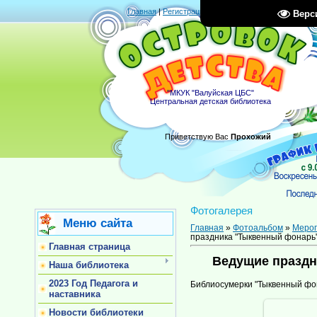
Главная
|
Регистрация
|
Вход
|
RSS
Верс
"МКУК "Валуйская ЦБС"
Центральная детская библиотека
Приветствую Вас
Прохожий
Фотогалерея
Меню сайта
Главная
»
Фотоальбом
»
Меро
праздника "Тыквенный фонарь
Главная страница
Ведущие праздн
Наша библиотека
2023 Год Педагога и
Библиосумерки "Тыквенный фо
наставника
Новости библиотеки