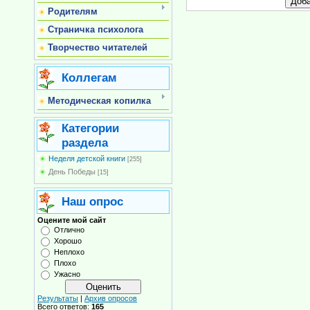
Родителям
Страничка психолога
Творчество читателей
Коллегам
Методическая копилка
Категории
раздела
Неделя детской книги
[255]
День Победы
[15]
Наш опрос
Оцените мой сайт
Отлично
Хорошо
Неплохо
Плохо
Ужасно
Результаты
|
Архив опросов
Всего ответов:
165