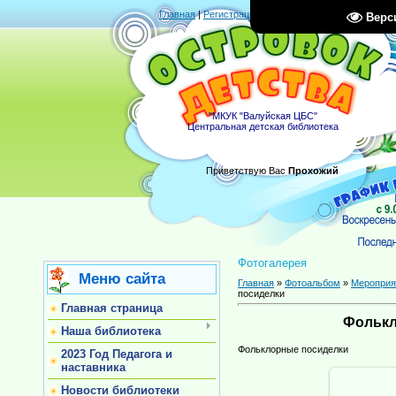
Главная
|
Регистрация
|
Вход
|
RSS
Верс
"МКУК "Валуйская ЦБС"
Центральная детская библиотека
Приветствую Вас
Прохожий
Фотогалерея
Меню сайта
Главная
»
Фотоальбом
»
Мероприя
посиделки
Главная страница
Фолькл
Наша библиотека
Фольклорные посиделки
2023 Год Педагога и
наставника
Новости библиотеки