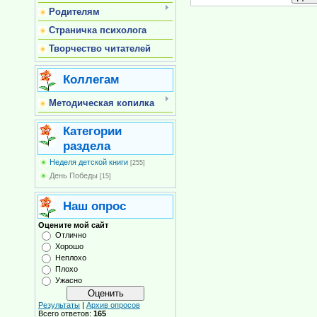
Родителям
Страничка психолога
Творчество читателей
Коллегам
Методическая копилка
Категории
раздела
Неделя детской книги
[255]
День Победы
[15]
Наш опрос
Оцените мой сайт
Отлично
Хорошо
Неплохо
Плохо
Ужасно
Результаты
|
Архив опросов
Всего ответов:
165