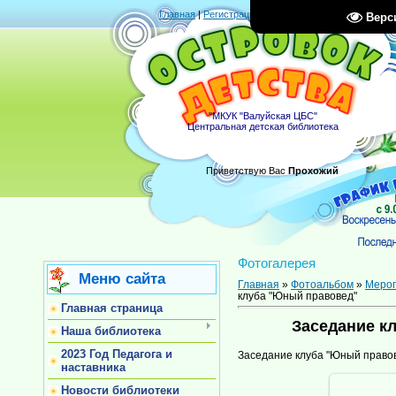
Главная
|
Регистрация
|
Вход
|
RSS
Верс
"МКУК "Валуйская ЦБС"
Центральная детская библиотека
Приветствую Вас
Прохожий
Фотогалерея
Меню сайта
Главная
»
Фотоальбом
»
Меро
клуба "Юный правовед"
Главная страница
Заседание к
Наша библиотека
2023 Год Педагога и
Заседание клуба "Юный право
наставника
Новости библиотеки