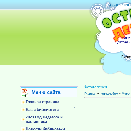
Главная
|
Регист
"МКУК
Центральн
Приве
Фотогалерея
Меню сайта
Главная
»
Фотоальбом
»
Мероп
Главная страница
Наша библиотека
2023 Год Педагога и
наставника
Новости библиотеки