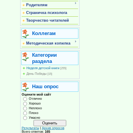
Родителям
Страничка психолога
Творчество читателей
Коллегам
Методическая копилка
Категории
раздела
Неделя детской книги
[255]
День Победы
[15]
Наш опрос
Оцените мой сайт
Отлично
Хорошо
Неплохо
Плохо
Ужасно
Результаты
|
Архив опросов
Всего ответов:
165