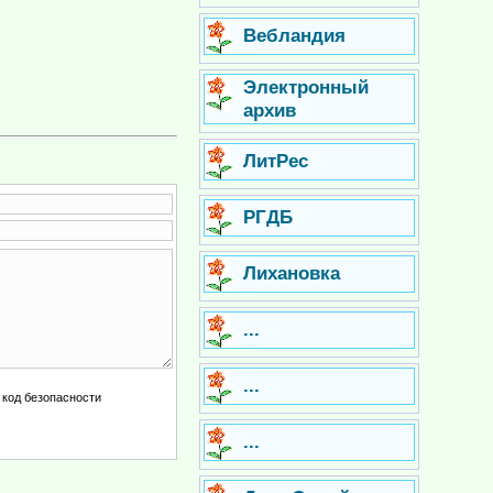
Вебландия
Электронный
архив
ЛитРес
РГДБ
Лихановка
...
...
...