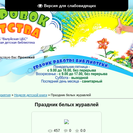
рация
|
Вход
|
RSS
Версия для слабовидящих
 "Валуйская ЦБС"
ая детская библиотека
тствую Вас
Прохожий
риятия
»
Неделя детской книги
» Праздник белых журавлей
Праздник белых журавлей
457
0
0.0
В реальном размере
1024x629
/