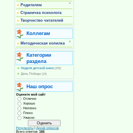
Родителям
Страничка психолога
Творчество читателей
Коллегам
Методическая копилка
Категории
раздела
Неделя детской книги
[255]
День Победы
[15]
Наш опрос
Оцените мой сайт
Отлично
Хорошо
Неплохо
Плохо
Ужасно
Результаты
|
Архив опросов
Всего ответов:
165