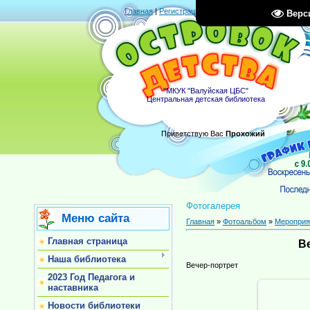
Главная
|
Регистрация
|
Вход
|
RSS
Верс
"МКУК "Валуйская ЦБС"
Центральная детская библиотека
Приветствую Вас
Прохожий
Фотогалерея
Меню сайта
Главная
»
Фотоальбом
»
Мероприя
Главная страница
В
Наша библиотека
Вечер-портрет
2023 Год Педагога и
наставника
Новости библиотеки