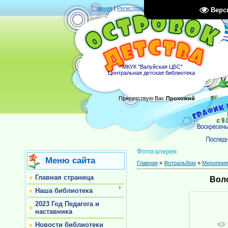
Главная
|
Регистрация
|
Вход
|
RSS
Верс
"МКУК "Валуйская ЦБС"
Центральная детская библиотека
Приветствую Вас
Прохожий
Фотогалерея
Меню сайта
Главная
»
Фотоальбом
»
Мероприя
Главная страница
Вол
Наша библиотека
2023 Год Педагога и
наставника
Новости библиотеки
В ре