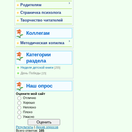
Родителям
Страничка психолога
Творчество читателей
Коллегам
Методическая копилка
Категории
раздела
Неделя детской книги
[255]
День Победы
[15]
Наш опрос
Оцените мой сайт
Отлично
Хорошо
Неплохо
Плохо
Ужасно
Результаты
|
Архив опросов
Всего ответов:
165