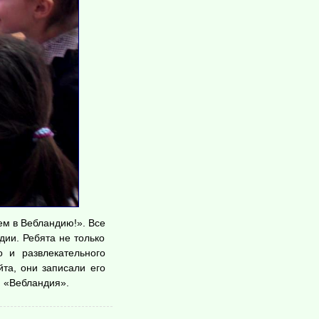
м в Вебландию!». Все 
ии. Ребята не только 
 и развлекательного 
та, они записали его 
м «Вебландия».