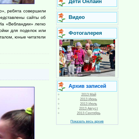
Дети Онлайн
», ребята совершили 
Видео
едставлены сайты об 
На «Вебландии» легко 
ойки для поделок или 
Фотогалерея
талом, юные читатели 
Архив записей
2013 Май
2013 Июнь
2013 Июль
2013 Август
2013 Сентябрь
Показать весь архив