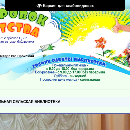
рация
|
Вход
|
RSS
Версия для слабовидящих
 "Валуйская ЦБС"
ая детская библиотека
тствую Вас
Прохожий
ЬНАЯ СЕЛЬСКАЯ БИБЛИОТЕКА