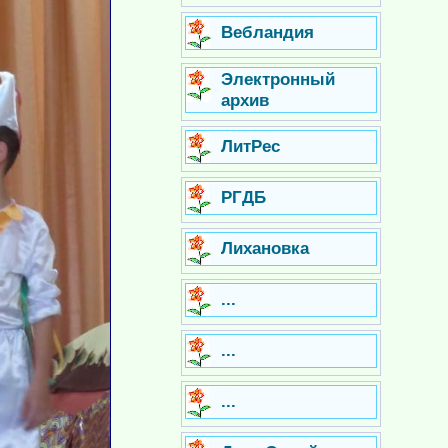
Вебландия
Электронный
архив
ЛитРес
РГДБ
Лихановка
...
...
...