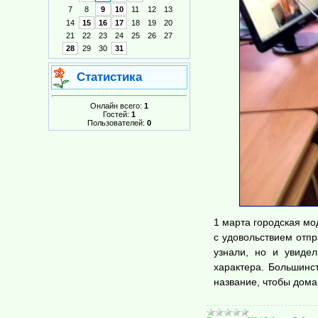
7
8
9
10
11
12
13
14
15
16
17
18
19
20
21
22
23
24
25
26
27
28
29
30
31
Статистика
Онлайн всего:
1
Гостей:
1
Пользователей:
0
1 марта городская мо
с удовольствием отпр
узнали, но и увидел
характера. Большинст
название, чтобы дома