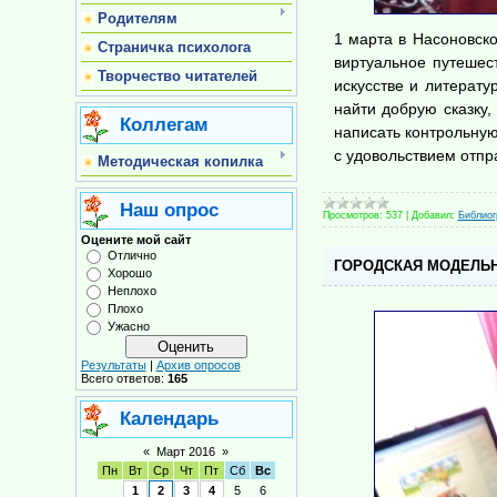
Родителям
1 марта в Насоновск
Страничка психолога
виртуальное путешес
Творчество читателей
искусстве и литерату
найти добрую сказку,
Коллегам
написать контрольную
с удовольствием отпр
Методическая копилка
Наш опрос
Просмотров:
537
|
Добавил:
Библио
Оцените мой сайт
Отлично
ГОРОДСКАЯ МОДЕЛЬН
Хорошо
Неплохо
Плохо
Ужасно
Результаты
|
Архив опросов
Всего ответов:
165
Календарь
«
Март 2016
»
Пн
Вт
Ср
Чт
Пт
Сб
Вс
1
2
3
4
5
6