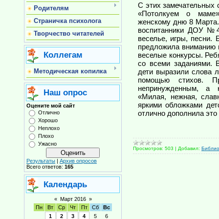
С этих замечательных 
Родителям
«Потолкуем о маме»
Страничка психолога
женскому дню 8 Марта
воспитанники ДОУ №4 
Творчество читателей
веселье, игры, песни.
предложила вниманию г
Коллегам
веселые конкурсы. Реб
со всеми заданиями. 
Методическая копилка
дети выразили слова 
помощью стихов. П
непринужденным, а к
Наш опрос
«Милая, нежная, сла
яркими обложками дет
Оцените мой сайт
отлично дополнила это
Отлично
Хорошо
Неплохо
Плохо
Ужасно
Просмотров:
503
|
Добавил:
Библи
Результаты
|
Архив опросов
Всего ответов:
165
Календарь
«
Март 2016
»
Пн
Вт
Ср
Чт
Пт
Сб
Вс
1
2
3
4
5
6