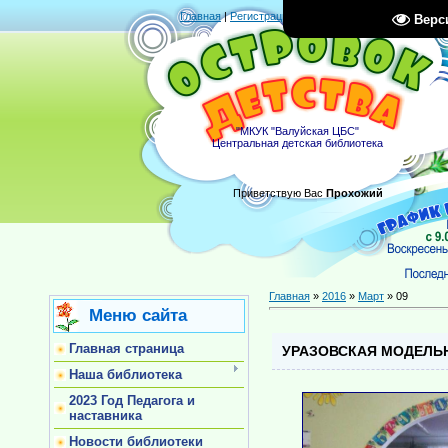
Главная
|
Регистрация
|
Вход
|
RSS
Верс
"МКУК "Валуйская ЦБС"
Центральная детская библиотека
Приветствую Вас
Прохожий
Главная
»
2016
»
Март
»
09
Меню сайта
Главная страница
УРАЗОВСКАЯ МОДЕЛЬ
Наша библиотека
2023 Год Педагога и
наставника
Новости библиотеки