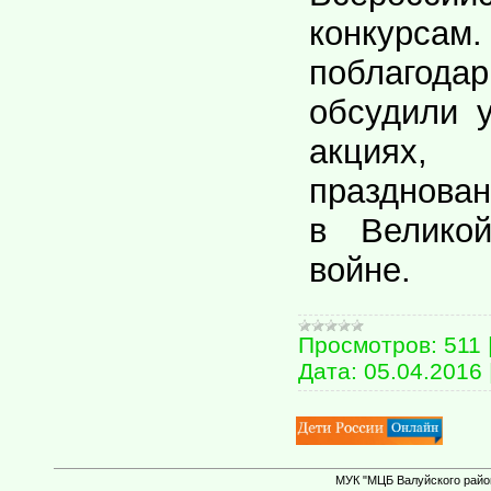
конкур
поблагод
обсудили 
акциях,
празднова
в Великой
войне.
Просмотров:
511
Дата:
05.04.2016
МУК "МЦБ Валуйского район