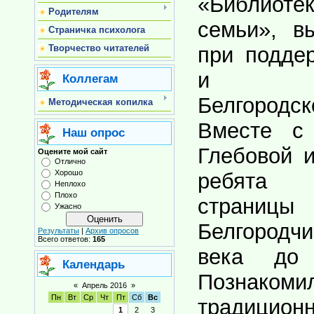
«Библиоте
Родителям
семьи», в
Страничка психолога
при подде
Творчество читателей
и пра
Коллегам
Белгород
Методическая копилка
Вместе с
Наш опрос
Глебовой и
Оцените мой сайт
Отлично
Хорошо
ребята
Неплохо
Плохо
страни
Ужасно
Белгородч
Результаты
|
Архив опросов
Всего ответов:
165
века до 
Календарь
Позна
«
Апрель 2016
»
Пн
Вт
Ср
Чт
Пт
Сб
Вс
традицион
1
2
3