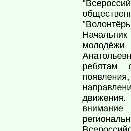
"Всероссий
обществе
"Волонт
Начальник
молод
Анатолье
ребятам 
появлени
направлен
движен
внимание
регионал
Всеросси