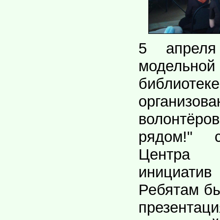
5 апреля
модель
библи
организ
волонтёро
рядом!" 
Центра
инициати
Ребятам б
презентаци