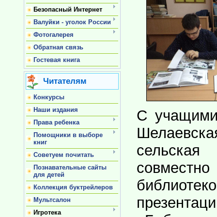
Безопасный Интернет
Валуйки - уголок России
Фотогалерея
Обратная связь
Гостевая книга
Читателям
Конкурсы
Наши издания
С учащими
Права ребенка
Шелаевс
Помощники в выборе
книг
сельска
Советуем почитать
совместн
Познавательные сайты
для детей
библиот
Коллекция буктрейлеров
презентац
Мультсалон
Игротека