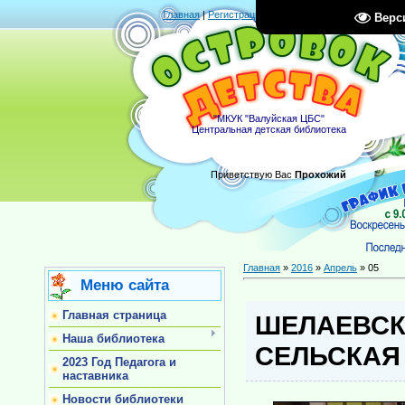
Главная
|
Регистрация
|
Вход
|
RSS
Верс
"МКУК "Валуйская ЦБС"
Центральная детская библиотека
Приветствую Вас
Прохожий
Главная
»
2016
»
Апрель
»
05
Меню сайта
Главная страница
ШЕЛАЕВСК
Наша библиотека
СЕЛЬСКАЯ
2023 Год Педагога и
наставника
Новости библиотеки