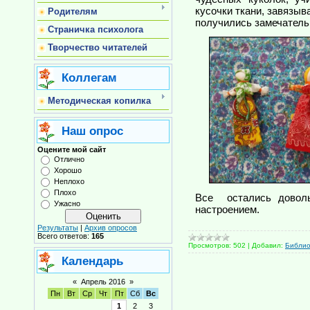
кусочки ткани, завязыв
Родителям
получились замечательн
Страничка психолога
Творчество читателей
Коллегам
Методическая копилка
Наш опрос
Оцените мой сайт
Отлично
Хорошо
Неплохо
Плохо
Все остались довол
Ужасно
настроением.
Результаты
|
Архив опросов
Всего ответов:
165
Просмотров:
502
|
Добавил:
Библи
Календарь
«
Апрель 2016
»
Пн
Вт
Ср
Чт
Пт
Сб
Вс
1
2
3