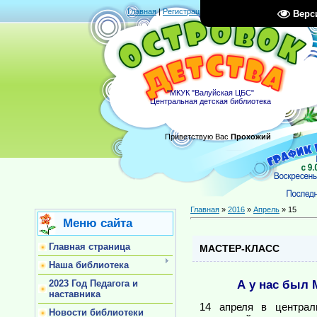
Главная
|
Регистрация
|
Вход
|
RSS
Верс
"МКУК "Валуйская ЦБС"
Центральная детская библиотека
Приветствую Вас
Прохожий
Главная
»
2016
»
Апрель
»
15
Меню сайта
Главная страница
МАСТЕР-КЛАСС
Наша библиотека
А у нас был М
2023 Год Педагога и
наставника
14 апреля в централ
Новости библиотеки