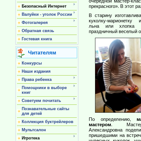
очередной мастер-кла
прекрасного». В этот р
Безопасный Интернет
Валуйки - уголок России
В старину изготавли
куколку-марионетку и
Фотогалерея
льна или хлопка и
Обратная связь
праздничный веселый о
Гостевая книга
Читателям
Конкурсы
Наши издания
Права ребенка
Помощники в выборе
книг
Советуем почитать
Познавательные сайты
для детей
По определению,
м
Коллекция буктрейлеров
мастером
. Мастери
Александровна подел
Мультсалон
пришедшими на встреч
Игротека
чудесных куколок, уч