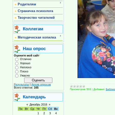
Родителям
Страничка психолога
Творчество читателей
Коллегам
Методическая копилка
Наш опрос
Оцените мой сайт
Отлично
Хорошо
Неплохо
Плохо
Ужасно
Результаты
|
Архив опросов
Всего ответов:
165
Просмотров:
503
|
Добавил:
Библи
Календарь
«
Декабрь 2016
»
Пн
Вт
Ср
Чт
Пт
Сб
Вс
1
2
3
4