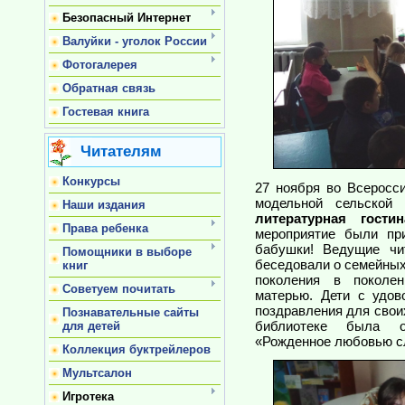
Безопасный Интернет
Валуйки - уголок России
Фотогалерея
Обратная связь
Гостевая книга
Читателям
Конкурсы
27 ноября во Всеросс
модельной сельской
Наши издания
литературная гост
Права ребенка
мероприятие были п
бабушки! Ведущие чи
Помощники в выборе
беседовали о семейных
книг
поколения в поколе
Советуем почитать
матерью.
Дети с удов
поздравления для свои
Познавательные сайты
библиотеке была о
для детей
«Рожденное любовью с
Коллекция буктрейлеров
Мультсалон
Игротека