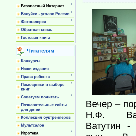
Безопасный Интернет
Валуйки - уголок России
Фотогалерея
Обратная связь
Гостевая книга
Читателям
Конкурсы
Наши издания
Права ребенка
Помощники в выборе
книг
Советуем почитать
Вечер – по
Познавательные сайты
для детей
Н.Ф. Ва
Коллекция буктрейлеров
Ватутин -
Мультсалон
Игротека