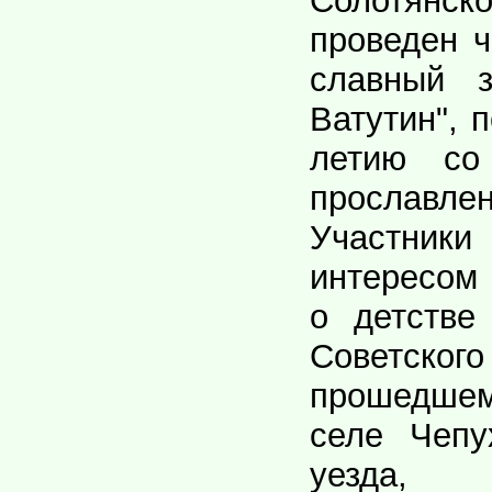
Солотянс
проведен 
славный 
Ватутин", 
летию со
прославлен
Участники
интересом
о детстве
Советс
прошедше
селе Чепу
уезда