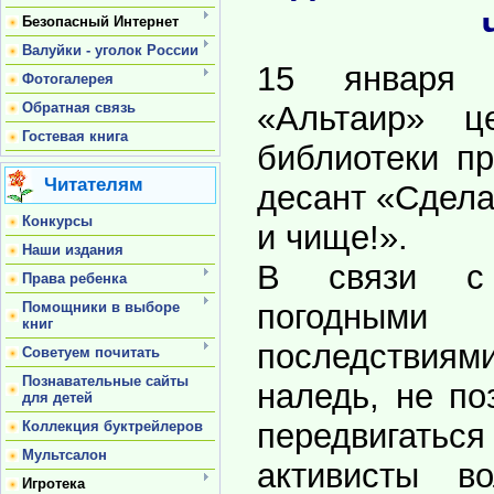
Безопасный Интернет
Валуйки - уголок России
15 января 
Фотогалерея
Обратная связь
«Альтаир» ц
Гостевая книга
библиотеки пр
Читателям
десант «Сдела
Конкурсы
и чище!».
Наши издания
В связи с 
Права ребенка
погодным
Помощники в выборе
книг
последствиям
Советуем почитать
Познавательные сайты
наледь, не п
для детей
передвигать
Коллекция буктрейлеров
Мультсалон
активисты во
Игротека