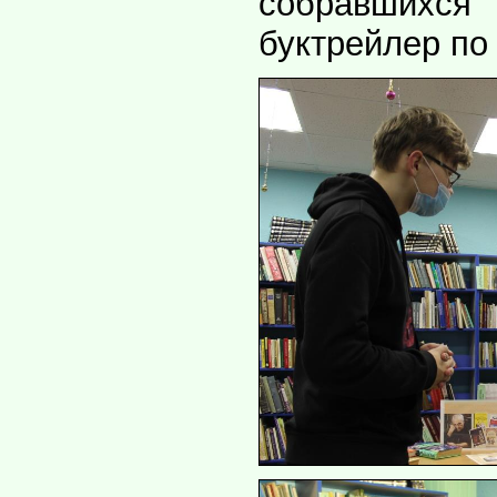
собравших
буктрейлер по 