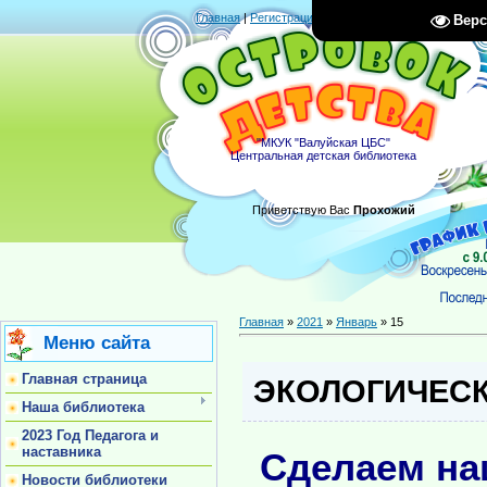
Главная
|
Регистрация
|
Вход
|
RSS
Верс
"МКУК "Валуйская ЦБС"
Центральная детская библиотека
Приветствую Вас
Прохожий
Главная
»
2021
»
Январь
»
15
Меню сайта
Главная страница
ЭКОЛОГИЧЕСК
Наша библиотека
2023 Год Педагога и
наставника
Сделаем на
Новости библиотеки