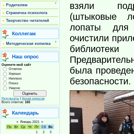
взяли под
Родителям
Страничка психолога
(штыковые л
Творчество читателей
лопаты для
Коллегам
очистили при
Методическая копилка
библиоте
Наш опрос
Предварител
Оцените мой сайт
была проведен
Отлично
Хорошо
безопасности.
Неплохо
Плохо
Ужасно
Результаты
|
Архив опросов
Всего ответов:
165
Календарь
«
Январь 2021
»
Пн
Вт
Ср
Чт
Пт
Сб
Вс
1
2
3