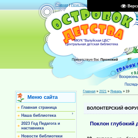
Главная
|
Регистрация
|
Вход
|
RSS
Верс
"МКУК "Валуйская ЦБС"
Центральная детская библиотека
Приветствую Вас
Прохожий
Главная
»
2021
»
Январь
»
19
Меню сайта
Главная страница
ВОЛОНТЕРСКИЙ ФОРУ
Наша библиотека
Поклон глубокий 
2023 Год Педагога и
наставника
Новости библиотеки