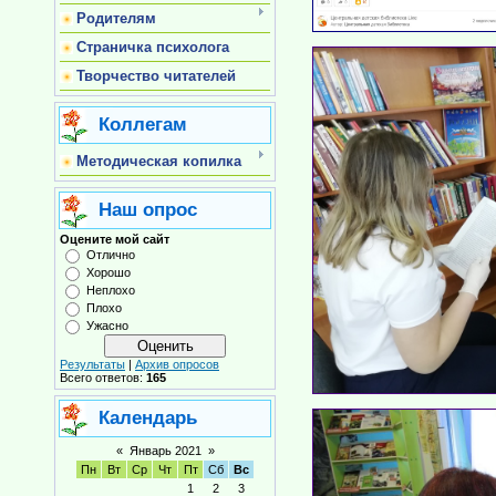
Родителям
Страничка психолога
Творчество читателей
Коллегам
Методическая копилка
Наш опрос
Оцените мой сайт
Отлично
Хорошо
Неплохо
Плохо
Ужасно
Результаты
|
Архив опросов
Всего ответов:
165
Календарь
«
Январь 2021
»
Пн
Вт
Ср
Чт
Пт
Сб
Вс
1
2
3