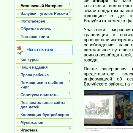
19 января
на базе ц
состоялся волонтерс
Безопасный Интернет
земли солдатам павши
Валуйки - уголок России
годовщине со дня ге
Валуйки от немецко-фа
Фотогалерея
Обратная связь
Участники меропри
трансляции в социа
Гостевая книга
прослушали информацию
освобождении наше
Читателям
виртуальное путешест
воинов-освободителе
Конкурсы
города.
Наши издания
После завершения 
представители вол
Права ребенка
информацией об осв
Помощники в выборе
Валуйского района, на 
книг
Советуем почитать
Познавательные сайты
для детей
Коллекция буктрейлеров
Мультсалон
Игротека