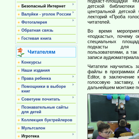
подкаст-площадки «К
детской библиотеки
Безопасный Интернет
центральной детской 
Валуйки - уголок России
лекторий «Проба голос
читателей.
Фотогалерея
Обратная связь
Во время мероприя
«подкасты», почему о
Гостевая книга
специальных площа
подкасты для да
Читателям
пользователями, а так
записи аудиоматериала
Конкурсы
Читатели научились з
Наши издания
файлы в программах Au
Editor, в заключение
Права ребенка
голосовую заставку,
Помощники в выборе
дальнейшем монтаже по
книг
Советуем почитать
Познавательные сайты
для детей
Коллекция буктрейлеров
Мультсалон
Игротека