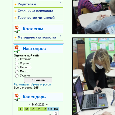
Родителям
Страничка психолога
Творчество читателей
Коллегам
Методическая копилка
Наш опрос
Оцените мой сайт
Отлично
Хорошо
Неплохо
Плохо
Ужасно
Результаты
|
Архив опросов
Всего ответов:
165
Календарь
«
Май 2021
»
Пн
Вт
Ср
Чт
Пт
Сб
Вс
1
2