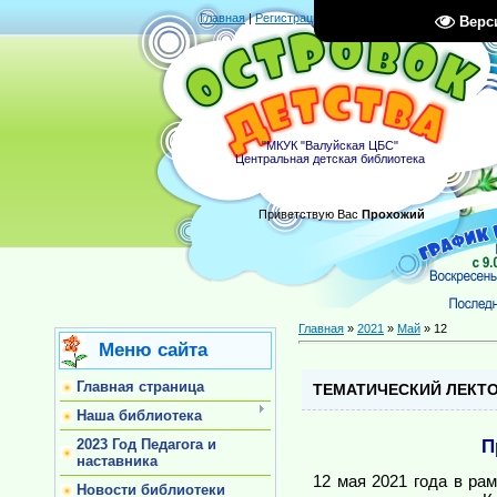
Главная
|
Регистрация
|
Вход
|
RSS
Верс
"МКУК "Валуйская ЦБС"
Центральная детская библиотека
Приветствую Вас
Прохожий
Главная
»
2021
»
Май
»
12
Меню сайта
Главная страница
ТЕМАТИЧЕСКИЙ ЛЕКТ
Наша библиотека
П
2023 Год Педагога и
наставника
12 мая 2021 года в ра
Новости библиотеки