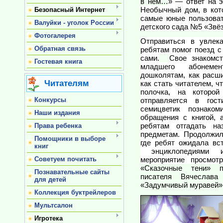
в нём…
» — ответ на э
Необычный дом, в кото
Безопасный Интернет
самые юные пользова
Валуйки - уголок России
детского сада №5 «Звё
Фотогалерея
Отправиться в увлек
Обратная связь
ребятам помог поезд с
сами.
Свое знакомс
Гостевая книга
младшего абонемен
дошколятам, как расш
Читателям
как стать читателем, ч
полочка, на которо
Конкурсы
отправляется в гос
семицветик познако
Наши издания
обращения с книгой,
ребятам отгадать на
Права ребенка
предметам. Продолжило
Помощники в выборе
где ребят ожидала вс
книг
энциклопедиями и 
Советуем почитать
мероприятие просмо
«Сказочные тени» п
Познавательные сайты
писателя Вячеслава
для детей
«Задумчивый муравей» 
Коллекция буктрейлеров
Мультсалон
Игротека