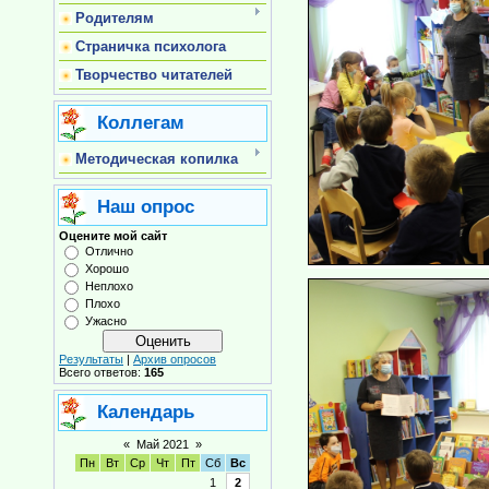
Родителям
Страничка психолога
Творчество читателей
Коллегам
Методическая копилка
Наш опрос
Оцените мой сайт
Отлично
Хорошо
Неплохо
Плохо
Ужасно
Результаты
|
Архив опросов
Всего ответов:
165
Календарь
«
Май 2021
»
Пн
Вт
Ср
Чт
Пт
Сб
Вс
1
2