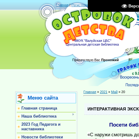
Главная
|
Регистрация
|
Вход
|
RSS
Верс
"МКУК "Валуйская ЦБС"
Центральная детская библиотека
Приветствую Вас
Прохожий
Главная
»
2021
»
Май
»
20
Меню сайта
Главная страница
ИНТЕРАКТИВНАЯ ЭКС
Наша библиотека
Посети биб
2023 Год Педагога и
наставника
«
С наружи смотришь до
Новости библиотеки