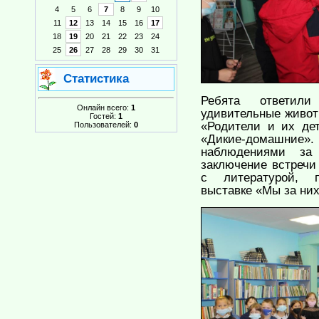
4
5
6
7
8
9
10
11
12
13
14
15
16
17
18
19
20
21
22
23
24
25
26
27
28
29
30
31
Статистика
Ребята ответили 
Онлайн всего:
1
удивительные живот
Гостей:
1
«Родители и их дет
Пользователей:
0
«Дикие-домашние».
наблюдениями за
заключение встречи
с литературой, 
выставке «Мы за них