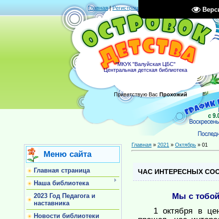
Главная
|
Регистрация
|
Вход
|
RSS
Верс
"МКУК "Валуйская ЦБС"
Центральная детская библиотека
Приветствую Вас
Прохожий
Главная
»
2021
»
Октябрь
»
01
Меню сайта
Главная страница
ЧАС ИНТЕРЕСНЫХ СО
Наша библиотека
Мы с тобой
2023 Год Педагога и
наставника
1 октября в цент
Новости библиотеки