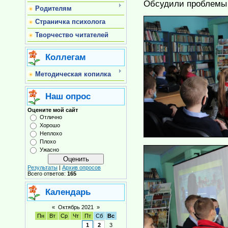
Обсудили проблемы 
Родителям
Страничка психолога
Творчество читателей
Коллегам
Методическая копилка
Наш опрос
Оцените мой сайт
Отлично
Хорошо
Неплохо
Плохо
Ужасно
Результаты
|
Архив опросов
Всего ответов:
165
Календарь
«
Октябрь 2021
»
Пн
Вт
Ср
Чт
Пт
Сб
Вс
1
2
3