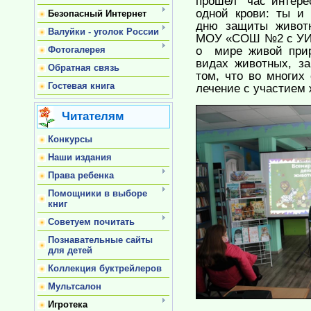
прошел час интере
одной крови: ты и
Безопасный Интернет
дню защиты животн
Валуйки - уголок России
МОУ «СОШ №2 с УИО
о мире живой прир
Фотогалерея
видах животных, з
Обратная связь
том, что
во многих
Гостевая книга
лечение с участием
Читателям
Конкурсы
Наши издания
Права ребенка
Помощники в выборе
книг
Советуем почитать
Познавательные сайты
для детей
Коллекция буктрейлеров
Мультсалон
Игротека