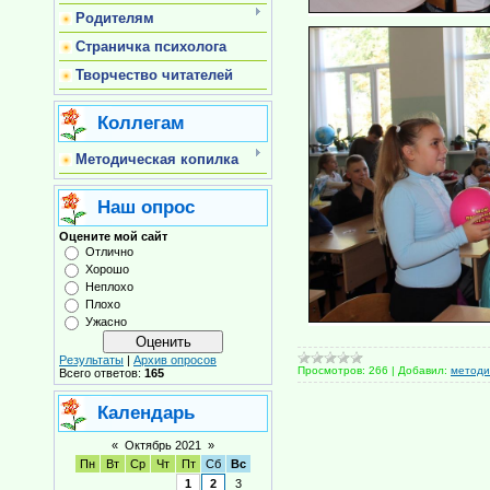
Родителям
Страничка психолога
Творчество читателей
Коллегам
Методическая копилка
Наш опрос
Оцените мой сайт
Отлично
Хорошо
Неплохо
Плохо
Ужасно
Результаты
|
Архив опросов
Просмотров:
266
|
Добавил:
методи
Всего ответов:
165
Календарь
«
Октябрь 2021
»
Пн
Вт
Ср
Чт
Пт
Сб
Вс
1
2
3