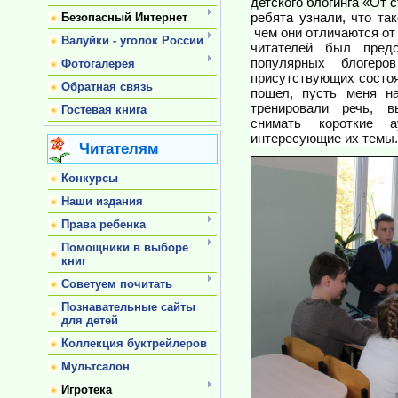
детского блогинга «От 
ребята узнали,
что та
Безопасный Интернет
чем они отличаются от
Валуйки - уголок России
читателей был пред
популярных блогер
Фотогалерея
присутствующих состоя
Обратная связь
пошел, пусть меня на
тренировали речь, 
Гостевая книга
снимать короткие 
интересующие их темы.
Читателям
Конкурсы
Наши издания
Права ребенка
Помощники в выборе
книг
Советуем почитать
Познавательные сайты
для детей
Коллекция буктрейлеров
Мультсалон
Игротека