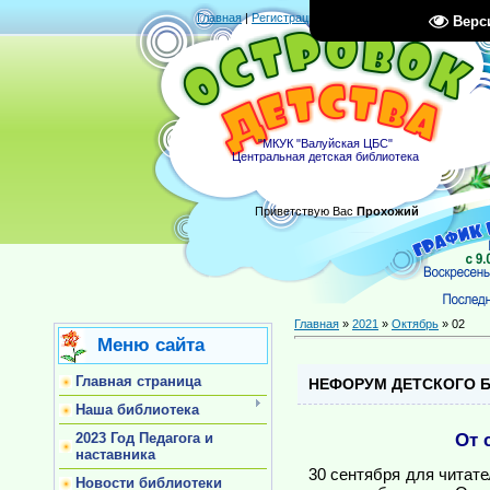
Главная
|
Регистрация
|
Вход
|
RSS
Верс
"МКУК "Валуйская ЦБС"
Центральная детская библиотека
Приветствую Вас
Прохожий
Главная
»
2021
»
Октябрь
»
02
Меню сайта
Главная страница
НЕФОРУМ ДЕТСКОГО 
Наша библиотека
От 
2023 Год Педагога и
наставника
30 сентября для читат
Новости библиотеки