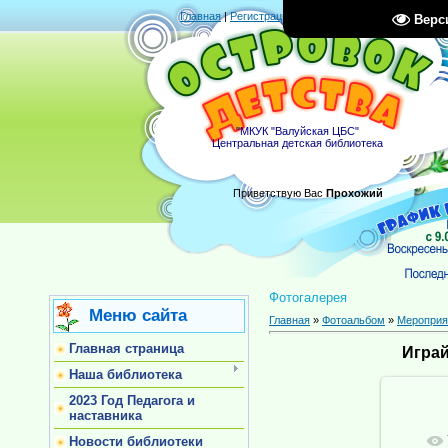
Главная
|
Регистрация
|
Вход
|
RSS
Верс
"МКУК "Валуйская ЦБС"
Центральная детская библиотека
Приветствую Вас
Прохожий
Фотогалерея
Меню сайта
Главная
»
Фотоальбом
»
Мероприя
Главная страница
Играй
Наша библиотека
2023 Год Педагога и
наставника
Новости библиотеки