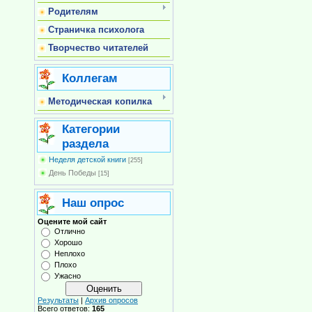
Родителям
Страничка психолога
Творчество читателей
Коллегам
Методическая копилка
Категории
раздела
Неделя детской книги
[255]
День Победы
[15]
Наш опрос
Оцените мой сайт
Отлично
Хорошо
Неплохо
Плохо
Ужасно
Результаты
|
Архив опросов
Всего ответов:
165