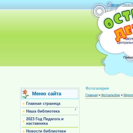
Главная
|
Регист
"МКУК
Центральн
Приве
Фотогалерея
Меню сайта
Главная
»
Фотоальбом
»
Мероп
Главная страница
Наша библиотека
2023 Год Педагога и
наставника
Новости библиотеки