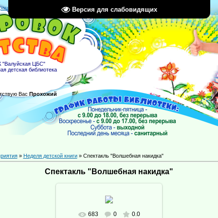
рация
|
Вход
|
RSS
Версия для слабовидящих
 "Валуйская ЦБС"
ая детская библиотека
тствую Вас
Прохожий
риятия
»
Неделя детской книги
» Спектакль "Волшебная накидка"
Спектакль "Волшебная накидка"
683
0
0.0
В реальном размере