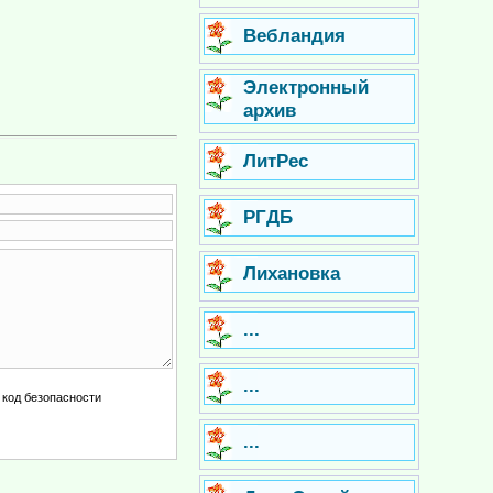
Вебландия
Электронный
архив
ЛитРес
РГДБ
Лихановка
...
...
...