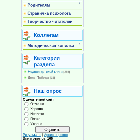
Родителям
Страничка психолога
Творчество читателей
Коллегам
Методическая копилка
Категории
раздела
Неделя детской книги
[255]
День Победы
[15]
Наш опрос
Оцените мой сайт
Отлично
Хорошо
Неплохо
Плохо
Ужасно
Результаты
|
Архив опросов
Всего ответов:
165