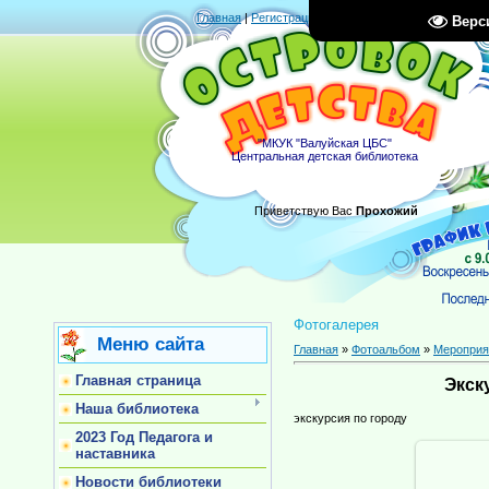
Главная
|
Регистрация
|
Вход
|
RSS
Верс
"МКУК "Валуйская ЦБС"
Центральная детская библиотека
Приветствую Вас
Прохожий
Фотогалерея
Меню сайта
Главная
»
Фотоальбом
»
Мероприя
Главная страница
Экск
Наша библиотека
экскурсия по городу
2023 Год Педагога и
наставника
Новости библиотеки