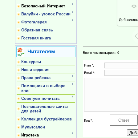
Безопасный Интернет
В ре
Валуйки - уголок России
Добавлен
Фотогалерея
Обратная связь
Гостевая книга
Читателям
Всего комментариев
:
0
Конкурсы
Имя *:
Наши издания
Email *:
Права ребенка
Помощники в выборе
книг
Советуем почитать
Познавательные сайты
для детей
Коллекция буктрейлеров
Код *:
Мультсалон
Игротека