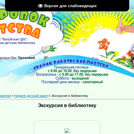
рация
|
Вход
|
RSS
Версия для слабовидящих
 "Валуйская ЦБС"
ая детская библиотека
тствую Вас
Прохожий
риятия
»
Неделя детской книги
» Экскурсия в библиотеку
Экскурсия в библиотеку