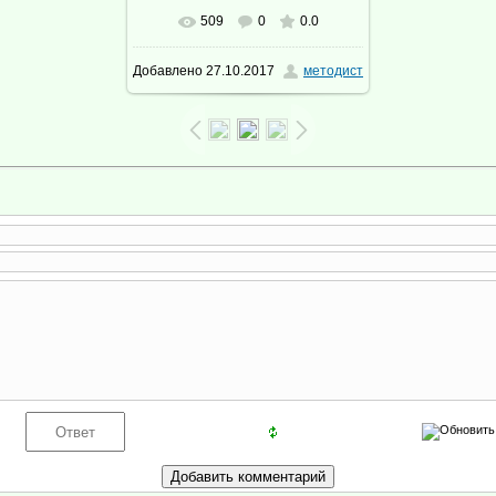
509
0
0.0
В реальном размере
Добавлено
27.10.2017
методист
1024x768
/ 242.7Kb