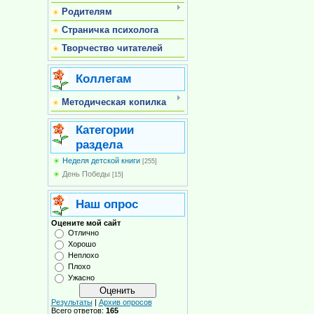
Родителям
Страничка психолога
Творчество читателей
Коллегам
Методическая копилка
Категории
раздела
Неделя детской книги
[255]
День Победы
[15]
Наш опрос
Оцените мой сайт
Отлично
Хорошо
Неплохо
Плохо
Ужасно
Результаты
|
Архив опросов
Всего ответов:
165