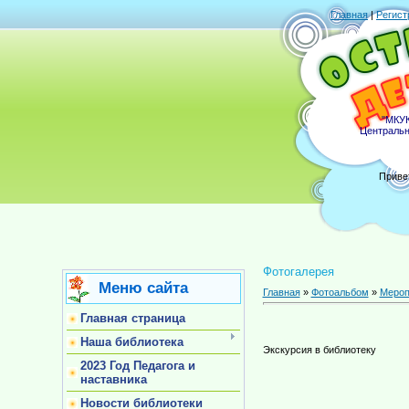
Главная
|
Регист
"МКУК
Центральн
Приве
Фотогалерея
Меню сайта
Главная
»
Фотоальбом
»
Мероп
Главная страница
Наша библиотека
Экскурсия в библиотеку
2023 Год Педагога и
наставника
Новости библиотеки