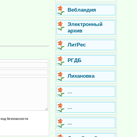
Вебландия
Электронный
архив
ЛитРес
РГДБ
Лихановка
...
...
...