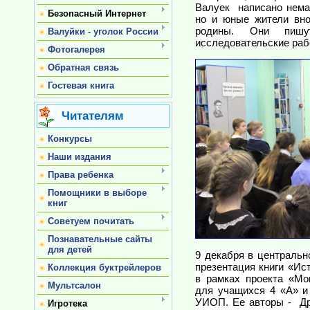
Валуек написано немал
Безопасный Интернет
но и юные жители вно
родины. Они пишут
Валуйки - уголок России
исследовательские раб
Фотогалерея
Обратная связь
Гостевая книга
Читателям
Конкурсы
Наши издания
Права ребенка
Помощники в выборе
книг
Советуем почитать
Познавательные сайты
для детей
9 декабря в центральн
презентация книги «Ис
Коллекция буктрейлеров
в рамках проекта «Мо
Мультсалон
для учащихся 4 «А» 
УИОП.
Ее авторы - Др
Игротека