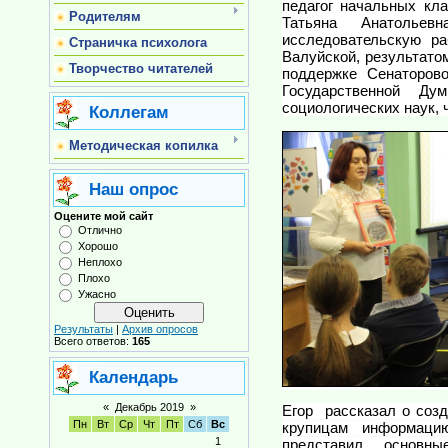
педагог начальных к
Родителям
Татьяна Анатольев
исследовательскую р
Страничка психолога
Валуйской, результатом
Творчество читателей
поддержке Сенаторов
Государственной Ду
социологических наук,
Коллегам
Методическая копилка
Наш опрос
Оцените мой сайт
Отлично
Хорошо
Неплохо
Плохо
Ужасно
Результаты
|
Архив опросов
Всего ответов:
165
Календарь
«
Декабрь 2019
»
Егор рассказал о созд
Пн
Вт
Ср
Чт
Пт
Сб
Вс
крупицам информац
1
представил основн