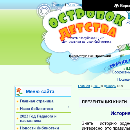
Главная
|
Регистрация
|
Вход
|
RSS
Верс
"МКУК "Валуйская ЦБС"
Центральная детская библиотека
Приветствую Вас
Прохожий
Главная
»
2019
»
Декабрь
»
09
Меню сайта
Главная страница
ПРЕЗЕНТАЦИЯ КНИГИ
Наша библиотека
История
2023 Год Педагога и
наставника
Знать историю родно
интересно, это правиль
Новости библиотеки