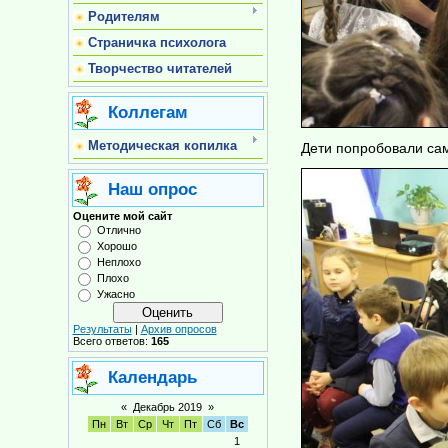
Родителям
Страничка психолога
Творчество читателей
Коллегам
Методическая копилка
Дети попробовали са
Наш опрос
Оцените мой сайт
Отлично
Хорошо
Неплохо
Плохо
Ужасно
Результаты
|
Архив опросов
Всего ответов:
165
Календарь
«
Декабрь 2019
»
Пн
Вт
Ср
Чт
Пт
Сб
Вс
1