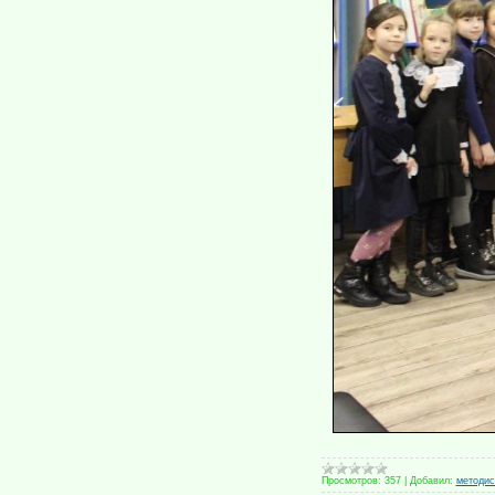
Просмотров:
357
|
Добавил:
методис