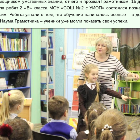
мощником умственных знаний, отчего и прозвал Грамотником. 16 
для ребят 2 «В» класса МОУ «СОШ №2 с УИОП» состоялся позна
и». Ребята узнали о том, что обучение начиналось осенью – в 
 Наума Грамотника – ученики уже могли показать свои успехи.