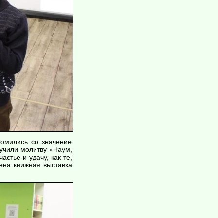
комились со значение
учили молитву «Наум,
частье и удачу, как те,
ена книжная выставка