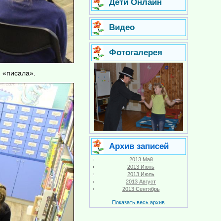
Дети Онлайн
Видео
Фотогалерея
 «писала».
Архив записей
2013 Май
2013 Июнь
2013 Июль
2013 Август
2013 Сентябрь
Показать весь архив