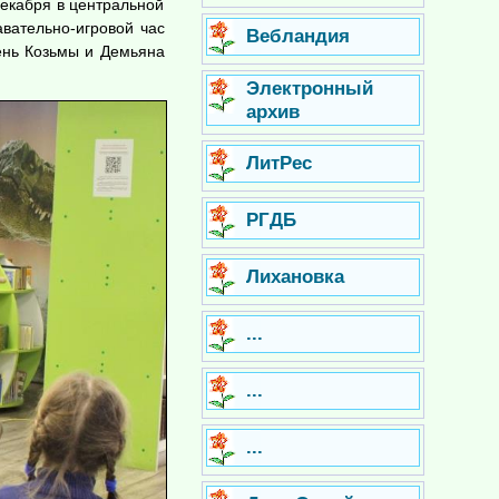
декабря в центральной
вательно-игровой час
Вебландия
день Козьмы и Демьяна
Электронный
архив
ЛитРес
РГДБ
Лихановка
...
...
...