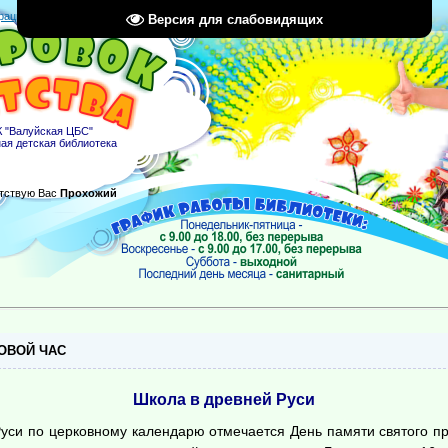
рация
|
Вход
|
RSS
Версия для слабовидящих
 "Валуйская ЦБС"
ая детская библиотека
тствую Вас
Прохожий
ОВОЙ ЧАС
Школа в древней Руси
уси по церковному календарю отмечается День памяти святого п