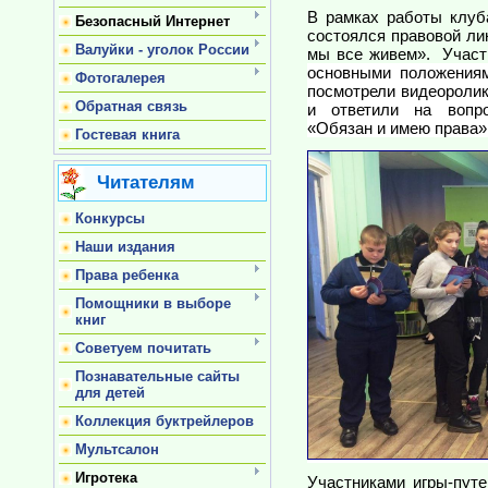
В рамках работы клу
Безопасный Интернет
состоялся правовой ли
Валуйки - уголок России
мы все живем». Участ
основными положениям
Фотогалерея
посмотрели видеоролик
Обратная связь
и ответили на вопро
«Обязан и имею права»
Гостевая книга
Читателям
Конкурсы
Наши издания
Права ребенка
Помощники в выборе
книг
Советуем почитать
Познавательные сайты
для детей
Коллекция буктрейлеров
Мультсалон
Игротека
Участниками игры-пут