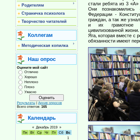
стали ребята из 3 «
Родителям
Они познакомились 
Страничка психолога
Федерации - Конститу
граждан, а так же узна
Творчество читателей
и их грамотное п
цивилизованной жизни.
Коллегам
Яга, которая вместе с 
обязанности имеют перс
Методическая копилка
Наш опрос
Оцените мой сайт
Отлично
Хорошо
Неплохо
Плохо
Ужасно
Результаты
|
Архив опросов
Всего ответов:
165
Календарь
«
Декабрь 2019
»
Пн
Вт
Ср
Чт
Пт
Сб
Вс
1