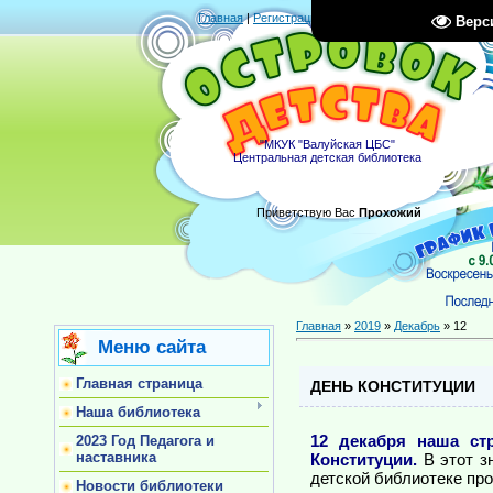
Главная
|
Регистрация
|
Вход
|
RSS
Верс
"МКУК "Валуйская ЦБС"
Центральная детская библиотека
Приветствую Вас
Прохожий
Главная
»
2019
»
Декабрь
»
12
Меню сайта
Главная страница
ДЕНЬ КОНСТИТУЦИИ
Наша библиотека
12 декабря наша ст
2023 Год Педагога и
наставника
Конституции.
В этот з
детской библиотеке пр
Новости библиотеки